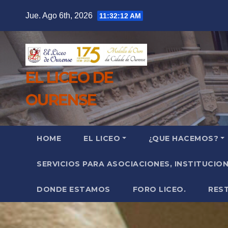
Saltar
Jue. Ago 6th, 2026
11:32:15 AM
al
contenido
EL LICEO DE
OURENSE
HOME
EL LICEO
¿QUE HACEMOS?
SERVICIOS PARA ASOCIACIONES, INSTITUCIO
DONDE ESTAMOS
FORO LICEO.
RES