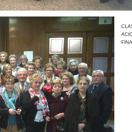
CLA
ACI
FINA