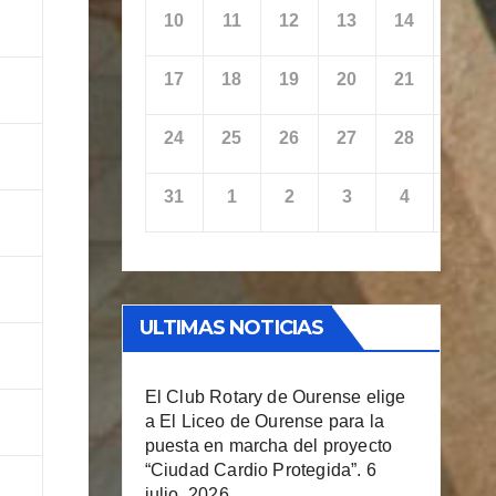
10
11
12
13
14
15
17
18
19
20
21
22
24
25
26
27
28
29
31
1
2
3
4
5
ULTIMAS NOTICIAS
El Club Rotary de Ourense elige
a El Liceo de Ourense para la
puesta en marcha del proyecto
“Ciudad Cardio Protegida”.
6
julio, 2026