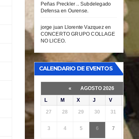
Peñas Preckler .. Subdelegado
Defensa en Ourense.
jorge juan Llorente Vazquez
en
CONCERTO GRUPO COLLAGE
NO LICEO.
CALENDARIO DE EVENTOS
«
AGOSTO 2026
»
L
M
X
J
V
S
27
28
29
30
31
1
3
4
5
6
7
8