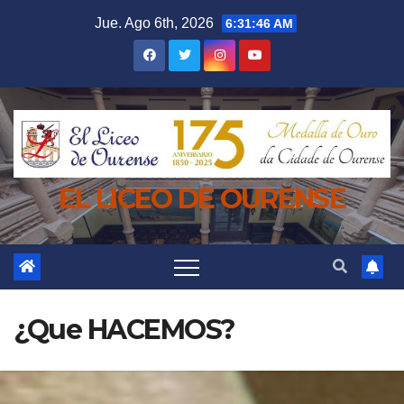
Saltar
Jue. Ago 6th, 2026
6:31:47 AM
al
contenido
EL LICEO DE OURENSE
¿Que HACEMOS?