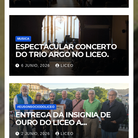
MORÁGUEZ
MUSICA
ESPECTACULAR CONCERTO
DO TRIO ARGO NO LICEO.
6 JUNIO, 2026
LICEO
#EUSONSOCIODOLICEO
ENTREGA DA INSIGNIA DE
OURO DO LICEO A
FRANCISCO NOVOA
2 JUNIO, 2026
LICEO
RODRIGUEZ