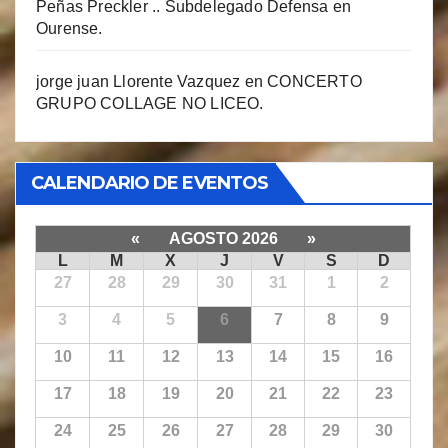
Peñas Preckler .. Subdelegado Defensa en
Ourense.
jorge juan Llorente Vazquez
en
CONCERTO
GRUPO COLLAGE NO LICEO.
CALENDARIO DE EVENTOS
«
AGOSTO 2026
»
L
M
X
J
V
S
D
27
28
29
30
31
1
2
3
4
5
6
7
8
9
10
11
12
13
14
15
16
17
18
19
20
21
22
23
24
25
26
27
28
29
30