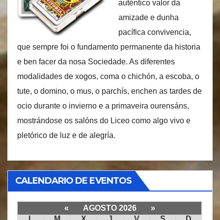
auténtico valor da
amizade e dunha
pacífica convivencia,
que sempre foi o fundamento permanente da historia
e ben facer da nosa Sociedade. As diferentes
modalidades de xogos, coma o chichón, a escoba, o
tute, o domino, o mus, o parchís, enchen as tardes de
ocio durante o invierno e a primaveira ourensáns,
mostrándose os salóns do Liceo como algo vivo e
pletórico de luz e de alegría.
CALENDARIO DE EVENTOS
«
AGOSTO 2026
»
L
M
X
J
V
S
D