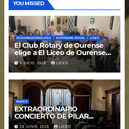
YOU MISSED
#EUSONSOCIODOLICEO
ACTIVIDADE SOCIAL
LICEO
El Club Rotary de Ourense
elige a El Liceo de Ourense
para la puesta en marcha del
6 JULIO, 2026
LICEO
proyecto “Ciudad Cardio
Protegida”.
MUSICA
EXTRAORDINARIO
CONCIERTO DE PILAR
MORÁGUEZ e ARABEL
19 JUNIO, 2026
LICEO