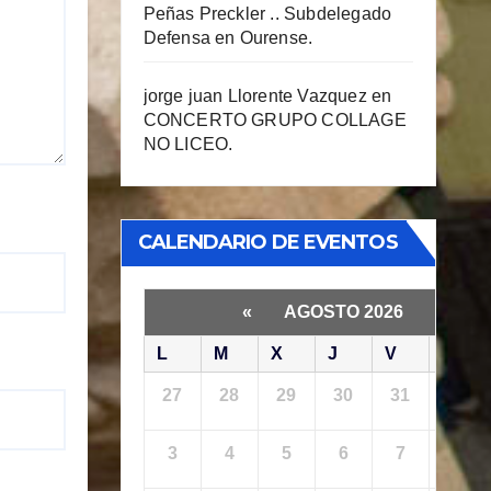
Peñas Preckler .. Subdelegado
Defensa en Ourense.
jorge juan Llorente Vazquez
en
CONCERTO GRUPO COLLAGE
NO LICEO.
CALENDARIO DE EVENTOS
«
AGOSTO 2026
»
L
M
X
J
V
S
27
28
29
30
31
1
3
4
5
6
7
8