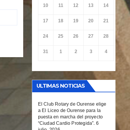
10
11
12
13
14
15
17
18
19
20
21
22
24
25
26
27
28
29
31
1
2
3
4
5
ULTIMAS NOTICIAS
El Club Rotary de Ourense elige
a El Liceo de Ourense para la
puesta en marcha del proyecto
“Ciudad Cardio Protegida”.
6
julio, 2026