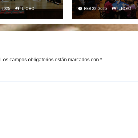
RAS GALEGAS
MARATÓN DE
, 2025
LICEO
FEB 22, 2025
LICEO
S
CHICHÓN.
DERETEIRAS
O, E OS 175
S DO LICEO
 ENTREGA DOS
MIOS DOS
S SOCIAIS..
Los campos obligatorios están marcados con
*