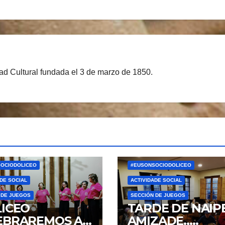
d Cultural fundada el 3 de marzo de 1850.
OCIODOLICEO
#EUSONSOCIODOLICEO
DE SOCIAL
ACTIVIDADE SOCIAL
 DE JUEGOS
SECCIÓN DE JUEGOS
LICEO
TARDE DE NAIPE
EBRAREMOS AS
AMIZADE..