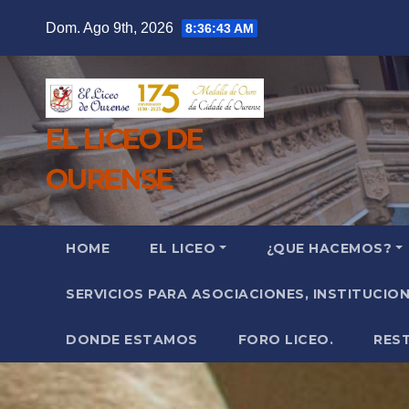
Saltar
Dom. Ago 9th, 2026
8:36:45 AM
al
contenido
EL LICEO DE
OURENSE
HOME
EL LICEO
¿QUE HACEMOS?
SERVICIOS PARA ASOCIACIONES, INSTITUCIO
DONDE ESTAMOS
FORO LICEO.
RES