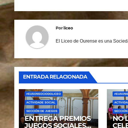
de
entradas
Por
liceo
El Liceo de Ourense es una Socieda
ENTRADA RELACIONADA
#EUSONSOCIODOLICEO
#EUSONS
ACTIVIDADE SOCIAL
ACTIVIDA
SECCIÓN DE JUEGOS
SECCIÓN
ENTREGA PREMIOS
NO 
JUEGOS SOCIALES
CEL