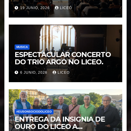
MORÁGUEZ e ARABEL
19 JUNIO, 2026
LICEO
MORÁGUEZ
MUSICA
ESPECTACULAR CONCERTO
DO TRIO ARGO NO LICEO.
6 JUNIO, 2026
LICEO
#EUSONSOCIODOLICEO
ENTREGA DA INSIGNIA DE
OURO DO LICEO A