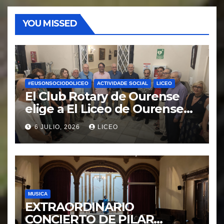
YOU MISSED
#EUSONSOCIODOLICEO
ACTIVIDADE SOCIAL
LICEO
El Club Rotary de Ourense
elige a El Liceo de Ourense
para la puesta en marcha del
6 JULIO, 2026
LICEO
proyecto “Ciudad Cardio
Protegida”.
MUSICA
EXTRAORDINARIO
CONCIERTO DE PILAR