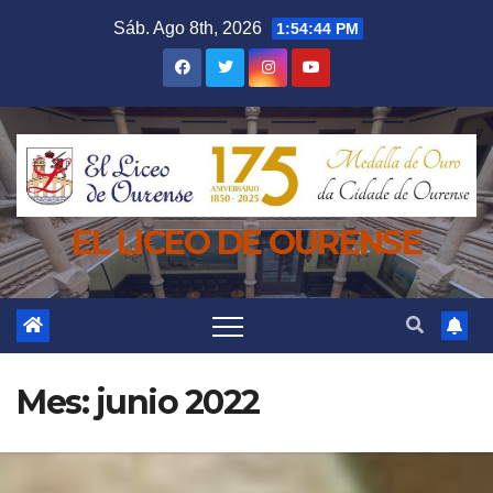
Saltar
Sáb. Ago 8th, 2026
1:54:46 PM
al
contenido
EL LICEO DE OURENSE
Mes:
junio 2022