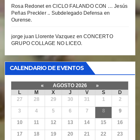
Rosa Redonet
en
CICLO FALANDO CON … Jesús
Peñas Preckler .. Subdelegado Defensa en
Ourense.
jorge juan Llorente Vazquez
en
CONCERTO
GRUPO COLLAGE NO LICEO.
CALENDARIO DE EVENTOS
«
AGOSTO 2026
»
L
M
X
J
V
S
D
27
28
29
30
31
1
2
3
4
5
6
7
8
9
10
11
12
13
14
15
16
17
18
19
20
21
22
23