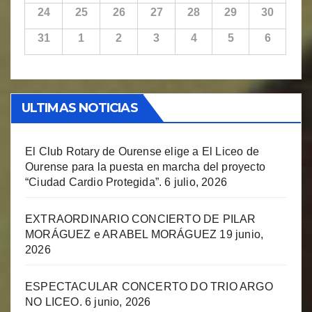
24
25
26
27
28
29
30
31
1
2
3
4
5
6
ULTIMAS NOTICIAS
El Club Rotary de Ourense elige a El Liceo de
Ourense para la puesta en marcha del proyecto
“Ciudad Cardio Protegida”.
6 julio, 2026
EXTRAORDINARIO CONCIERTO DE PILAR
MORÁGUEZ e ARABEL MORÁGUEZ
19 junio,
2026
ESPECTACULAR CONCERTO DO TRIO ARGO
NO LICEO.
6 junio, 2026