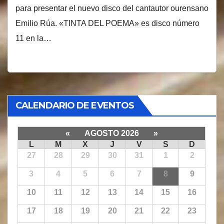
para presentar el nuevo disco del cantautor ourensano
Emilio Rúa. «TINTA DEL POEMA» es disco número
11 en la…
CALENDARIO DE EVENTOS
«
AGOSTO 2026
»
L
M
X
J
V
S
D
27
28
29
30
31
1
2
3
4
5
6
7
8
9
10
11
12
13
14
15
16
17
18
19
20
21
22
23