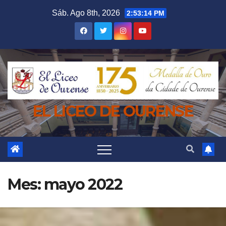
Saltar
Sáb. Ago 8th, 2026
2:53:15 PM
al
contenido
EL LICEO DE OURENSE
Mes:
mayo 2022