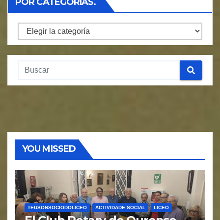
POR CATEGORÍAS.
Por
Categorías.
YOU MISSED
#EUSONSOCIODOLICEO
ACTIVIDADE SOCIAL
LICEO