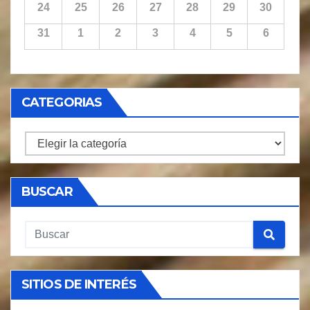
24
25
26
27
28
29
30
31
1
2
3
4
5
6
CATEGORIAS
CATEGORIAS
BUSCAR
SITIOS DE INTERÉS