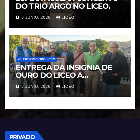
DO TRIO ARGO NO LICEO.
6 JUNIO, 2026
LICEO
#EUSONSOCIODOLICEO
ENTREGA DA INSIGNIA DE
OURO DO LICEO A
FRANCISCO NOVOA
2 JUNIO, 2026
LICEO
RODRIGUEZ
PRIVADO