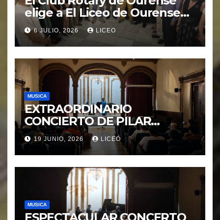
El Club Rotary de Ourense
elige a El Liceo de Ourense
para la puesta en marcha del
6 JULIO, 2026
LICEO
proyecto “Ciudad Cardio
Protegida”.
MUSICA
EXTRAORDINARIO
CONCIERTO DE PILAR
MORÁGUEZ e ARABEL
19 JUNIO, 2026
LICEO
MORÁGUEZ
MUSICA
ESPECTACULAR CONCERTO