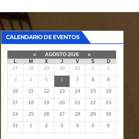
CALENDARIO DE EVENTOS
«
AGOSTO 2026
»
L
M
X
J
V
S
D
27
28
29
30
31
1
2
3
4
5
6
7
8
9
10
11
12
13
14
15
16
17
18
19
20
21
22
23
24
25
26
27
28
29
30
31
1
2
3
4
5
6