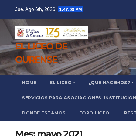
Saltar
Jue. Ago 6th, 2026
1:47:12 PM
al
contenido
EL LICEO DE
OURENSE
HOME
EL LICEO
¿QUE HACEMOS?
SERVICIOS PARA ASOCIACIONES, INSTITUCIO
DONDE ESTAMOS
FORO LICEO.
RES
Mes:
mayo 2021