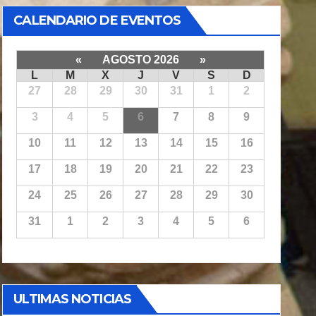
CALENDARIO DE EVENTOS
«
AGOSTO 2026
»
L
M
X
J
V
S
D
27
28
29
30
31
1
2
3
4
5
6
7
8
9
10
11
12
13
14
15
16
17
18
19
20
21
22
23
24
25
26
27
28
29
30
31
1
2
3
4
5
6
ULTIMAS NOTICIAS