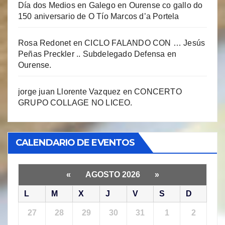
Día dos Medios en Galego en Ourense co gallo do
150 aniversario de O Tío Marcos d’a Portela
Rosa Redonet
en
CICLO FALANDO CON … Jesús
Peñas Preckler .. Subdelegado Defensa en
Ourense.
jorge juan Llorente Vazquez
en
CONCERTO
GRUPO COLLAGE NO LICEO.
CALENDARIO DE EVENTOS
«
AGOSTO 2026
»
L
M
X
J
V
S
D
27
28
29
30
31
1
2