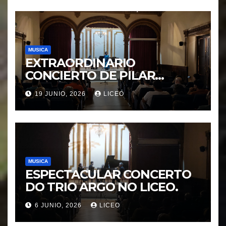
Protegida”.
MUSICA
EXTRAORDINARIO
CONCIERTO DE PILAR
MORÁGUEZ e ARABEL
19 JUNIO, 2026
LICEO
MORÁGUEZ
MUSICA
ESPECTACULAR CONCERTO
DO TRIO ARGO NO LICEO.
6 JUNIO, 2026
LICEO