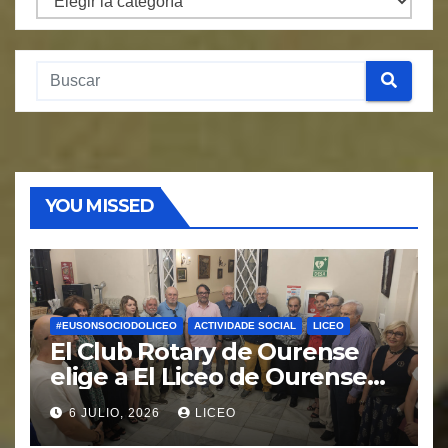
Categorías.
YOU MISSED
#EUSONSOCIODOLICEO
ACTIVIDADE SOCIAL
LICEO
El Club Rotary de Ourense
elige a El Liceo de Ourense
para la puesta en marcha del
6 JULIO, 2026
LICEO
proyecto “Ciudad Cardio