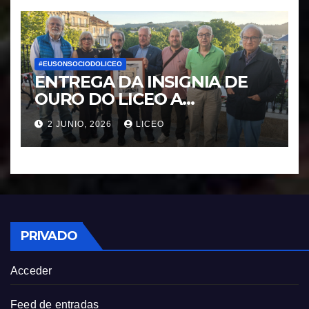
#EUSONSOCIODOLICEO
ENTREGA DA INSIGNIA DE
OURO DO LICEO A
FRANCISCO NOVOA
2 JUNIO, 2026
LICEO
RODRIGUEZ
PRIVADO
Acceder
Feed de entradas