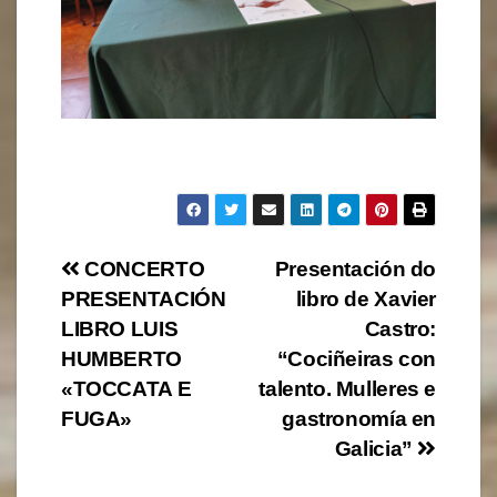
Navegación
CONCERTO
Presentación do
PRESENTACIÓN
libro de Xavier
de
LIBRO LUIS
Castro:
entradas
HUMBERTO
“Cociñeiras con
«TOCCATA E
talento. Mulleres e
FUGA»
gastronomía en
Galicia”