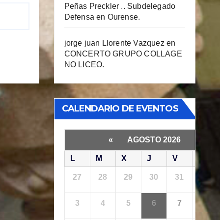
Peñas Preckler .. Subdelegado
Defensa en Ourense.
jorge juan Llorente Vazquez
en
CONCERTO GRUPO COLLAGE
NO LICEO.
CALENDARIO DE EVENTOS
«
AGOSTO 2026
»
L
M
X
J
V
S
27
28
29
30
31
1
3
4
5
6
7
8