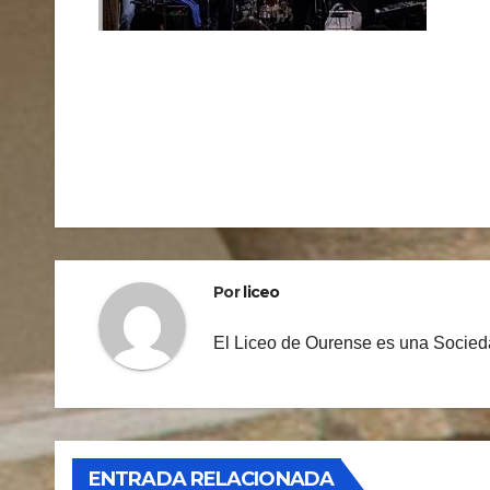
Navegación
de
entradas
Por
liceo
El Liceo de Ourense es una Socieda
ENTRADA RELACIONADA