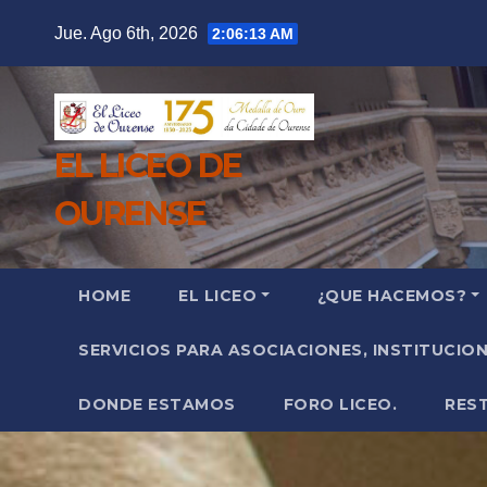
Saltar
Jue. Ago 6th, 2026
2:06:15 AM
al
contenido
EL LICEO DE
OURENSE
HOME
EL LICEO
¿QUE HACEMOS?
SERVICIOS PARA ASOCIACIONES, INSTITUCIO
DONDE ESTAMOS
FORO LICEO.
RES