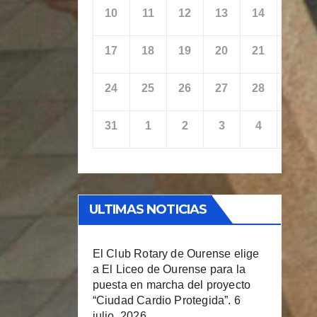
10
11
12
13
14
15
17
18
19
20
21
22
24
25
26
27
28
29
31
1
2
3
4
5
ULTIMAS NOTICIAS
El Club Rotary de Ourense elige
a El Liceo de Ourense para la
puesta en marcha del proyecto
“Ciudad Cardio Protegida”.
6
julio, 2026