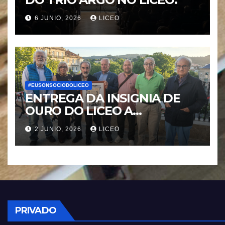
v
6 JUNIO, 2026
LICEO
i
g
a
#EUSONSOCIODOLICEO
t
ENTREGA DA INSIGNIA DE
OURO DO LICEO A
i
FRANCISCO NOVOA
2 JUNIO, 2026
LICEO
RODRIGUEZ
o
n
PRIVADO