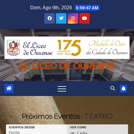
Saltar
Dom. Ago 9th, 2026
5:59:48 AM
al
contenido
EL LICEO DE OURENSE
Próximos Eventos
› TEATRO
E
E
EVENTOS DESDE
VER COMO
E
Lista