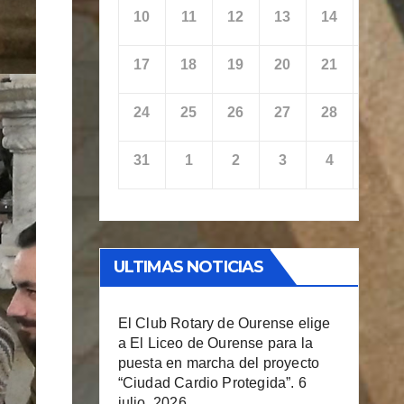
10
11
12
13
14
15
17
18
19
20
21
22
24
25
26
27
28
29
31
1
2
3
4
5
ULTIMAS NOTICIAS
El Club Rotary de Ourense elige
a El Liceo de Ourense para la
puesta en marcha del proyecto
“Ciudad Cardio Protegida”.
6
julio, 2026