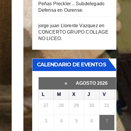
Peñas Preckler .. Subdelegado
Defensa en Ourense.
jorge juan Llorente Vazquez
en
CONCERTO GRUPO COLLAGE
NO LICEO.
CALENDARIO DE EVENTOS
«
AGOSTO 2026
»
L
M
X
J
V
S
27
28
29
30
31
1
3
4
5
6
7
8