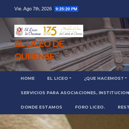
Saltar
Vie. Ago 7th, 2026
9:25:22 PM
al
contenido
EL LICEO DE
OURENSE
HOME
EL LICEO
¿QUE HACEMOS?
SERVICIOS PARA ASOCIACIONES, INSTITUCIO
DONDE ESTAMOS
FORO LICEO.
RES