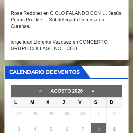
Rosa Redonet
en
CICLO FALANDO CON … Jesús
Peñas Preckler .. Subdelegado Defensa en
Ourense.
jorge juan Llorente Vazquez
en
CONCERTO
GRUPO COLLAGE NO LICEO.
CALENDARIO DE EVENTOS
«
AGOSTO 2026
»
L
M
X
J
V
S
D
27
28
29
30
31
1
2
3
4
5
6
7
8
9