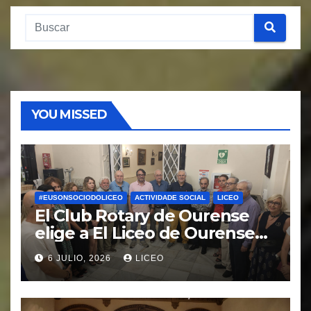
YOU MISSED
#EUSONSOCIODOLICEO
ACTIVIDADE SOCIAL
LICEO
El Club Rotary de Ourense
elige a El Liceo de Ourense
para la puesta en marcha del
6 JULIO, 2026
LICEO
proyecto “Ciudad Cardio
Protegida”.