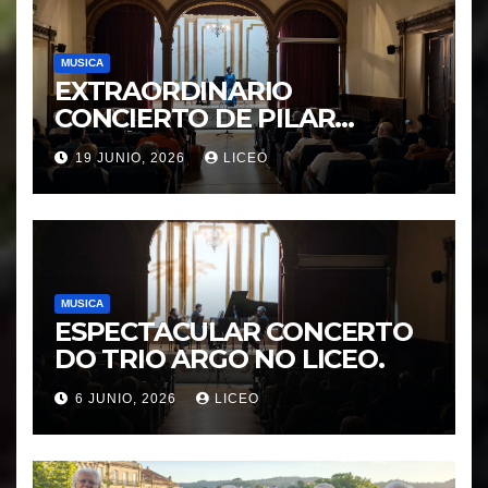
MUSICA
EXTRAORDINARIO
CONCIERTO DE PILAR
MORÁGUEZ e ARABEL
19 JUNIO, 2026
LICEO
MORÁGUEZ
MUSICA
ESPECTACULAR CONCERTO
DO TRIO ARGO NO LICEO.
6 JUNIO, 2026
LICEO