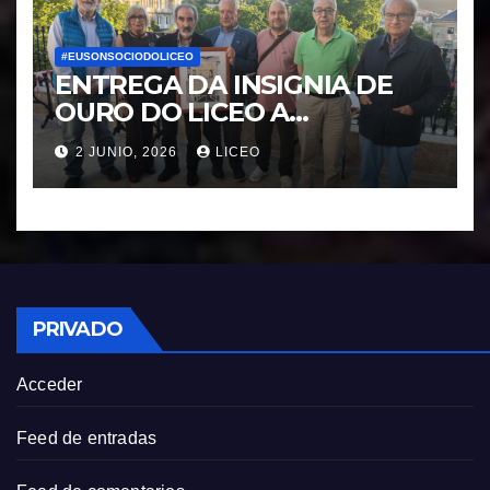
#EUSONSOCIODOLICEO
ENTREGA DA INSIGNIA DE
OURO DO LICEO A
FRANCISCO NOVOA
2 JUNIO, 2026
LICEO
RODRIGUEZ
PRIVADO
Acceder
Feed de entradas