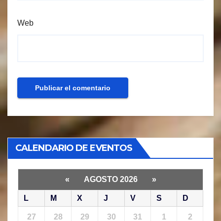
Web
CALENDARIO DE EVENTOS
«
AGOSTO 2026
»
L
M
X
J
V
S
D
27
28
29
30
31
1
2