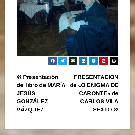
Navegación
Presentación
PRESENTACIÓN
del libro de MARÍA
de «O ENIGMA DE
de
JESÚS
CARONTE» de
entradas
GONZÁLEZ
CARLOS VILA
VÁZQUEZ
SEXTO