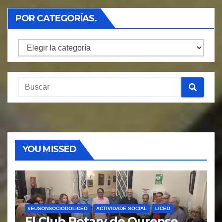
POR CATEGORÍAS.
Por
Categorías.
YOU MISSED
#EUSONSOCIODOLICEO
ACTIVIDADE SOCIAL
LICEO
El Club Rotary de Ourense