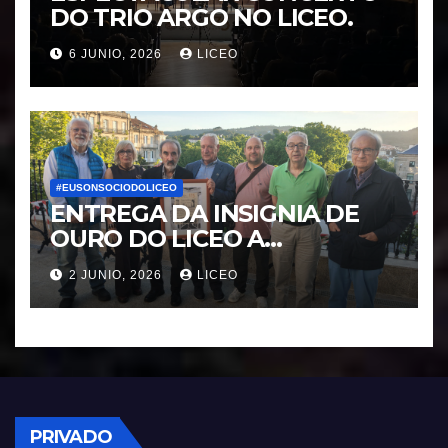
DO TRIO ARGO NO LICEO.
6 JUNIO, 2026
LICEO
#EUSONSOCIODOLICEO
ENTREGA DA INSIGNIA DE
OURO DO LICEO A
FRANCISCO NOVOA
2 JUNIO, 2026
LICEO
RODRIGUEZ
PRIVADO