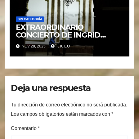
SIN CATEGORÍA
EXTRAORDINARIO
CONCIERTO DE INGRID
CUSIDO.
NOV 28, 2025
LICEO
Deja una respuesta
Tu dirección de correo electrónico no será publicada.
Los campos obligatorios están marcados con
*
Comentario
*