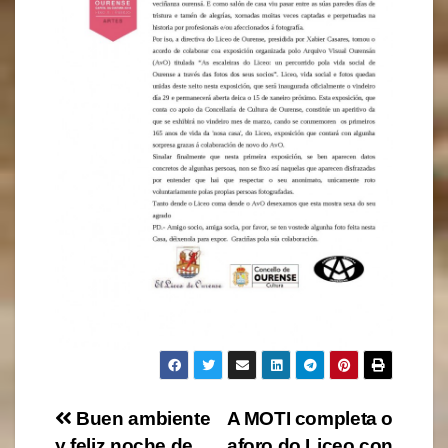
Navegación
Buen ambiente
A MOTI completa o
y feliz noche de
aforo do Liceo con