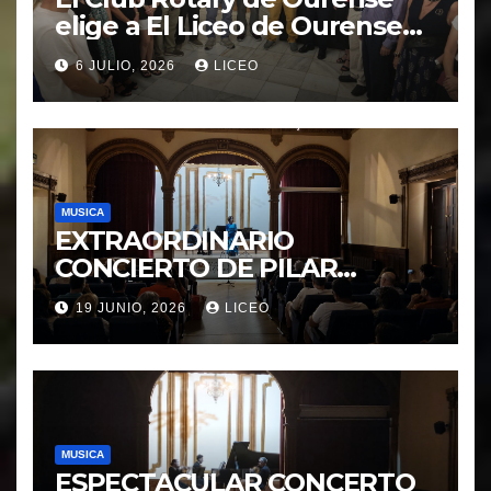
elige a El Liceo de Ourense
para la puesta en marcha del
6 JULIO, 2026
LICEO
proyecto “Ciudad Cardio
Protegida”.
MUSICA
EXTRAORDINARIO
CONCIERTO DE PILAR
MORÁGUEZ e ARABEL
19 JUNIO, 2026
LICEO
MORÁGUEZ
MUSICA
ESPECTACULAR CONCERTO