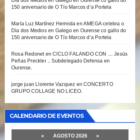
Día dos Medios en Galego en Ourense co gallo do
150 aniversario de O Tío Marcos d’a Portela
María Luz Martínez Hermida
en
AMEGA celebra o
Día dos Medios en Galego en Ourense co gallo do
150 aniversario de O Tío Marcos d’a Portela
Rosa Redonet
en
CICLO FALANDO CON … Jesús
Peñas Preckler .. Subdelegado Defensa en
Ourense.
jorge juan Llorente Vazquez
en
CONCERTO
GRUPO COLLAGE NO LICEO.
CALENDARIO DE EVENTOS
«
AGOSTO 2026
»