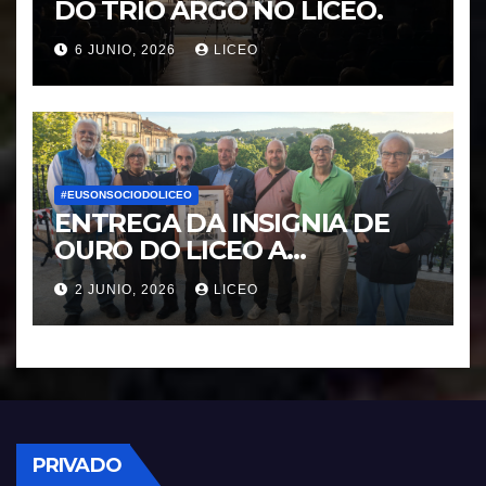
DO TRIO ARGO NO LICEO.
6 JUNIO, 2026
LICEO
#EUSONSOCIODOLICEO
ENTREGA DA INSIGNIA DE
OURO DO LICEO A
FRANCISCO NOVOA
2 JUNIO, 2026
LICEO
RODRIGUEZ
PRIVADO