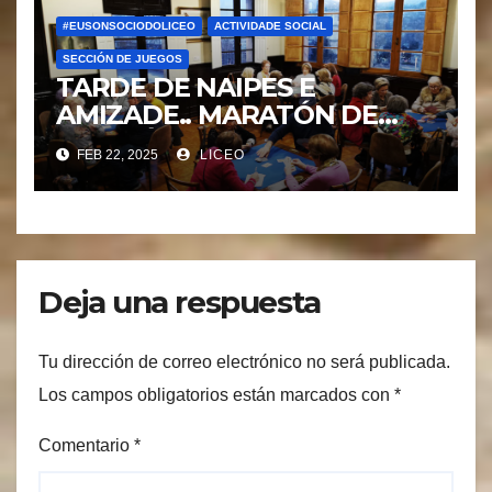
#EUSONSOCIODOLICEO
ACTIVIDADE SOCIAL
SECCIÓN DE JUEGOS
TARDE DE NAIPES E
AMIZADE.. MARATÓN DE
CHICHÓN.
FEB 22, 2025
LICEO
Deja una respuesta
Tu dirección de correo electrónico no será publicada.
Los campos obligatorios están marcados con
*
Comentario
*