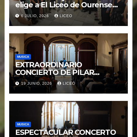
elige a El Liceo de Ourense
para la puesta en marcha del
6 JULIO, 2026
LICEO
proyecto “Ciudad Cardio
Protegida”.
MUSICA
EXTRAORDINARIO
CONCIERTO DE PILAR
MORÁGUEZ e ARABEL
19 JUNIO, 2026
LICEO
MORÁGUEZ
MUSICA
ESPECTACULAR CONCERTO