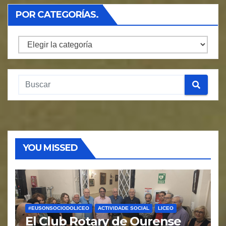
POR CATEGORÍAS.
Por
Categorías.
YOU MISSED
#EUSONSOCIODOLICEO
ACTIVIDADE SOCIAL
LICEO
El Club Rotary de Ourense