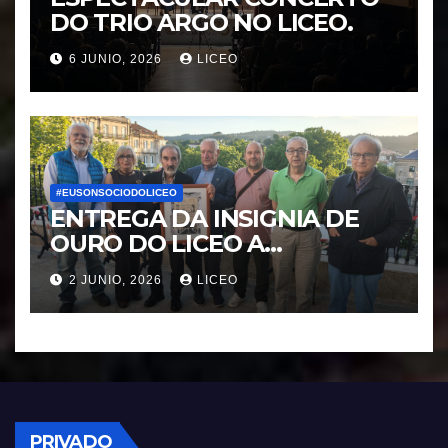
DO TRIO ARGO NO LICEO.
6 JUNIO, 2026
LICEO
#EUSONSOCIODOLICEO
ENTREGA DA INSIGNIA DE
OURO DO LICEO A
FRANCISCO NOVOA
2 JUNIO, 2026
LICEO
RODRIGUEZ
PRIVADO