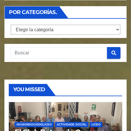
POR CATEGORÍAS.
Por
Categorías.
YOU MISSED
#EUSONSOCIODOLICEO
ACTIVIDADE SOCIAL
LICEO