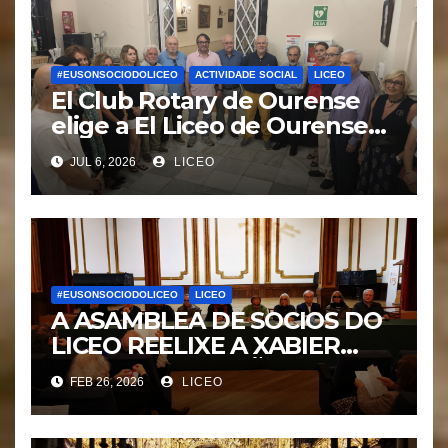
#EUSONSOCIODOLICEO
ACTIVIDADE SOCIAL
LICEO
El Club Rotary de Ourense
elige a El Liceo de Ourense
para la puesta en marcha del
JUL 6, 2026
LICEO
proyecto “Ciudad Cardio
Protegida”.
#EUSONSOCIODOLICEO
LICEO
A ASAMBLEA DE SOCIOS DO
LICEO REELIXE A XABIER
CASARES MOURIÑO COMO
FEB 26, 2026
LICEO
PRESIDENTE DA ENTIDE
LICEÍSTA.