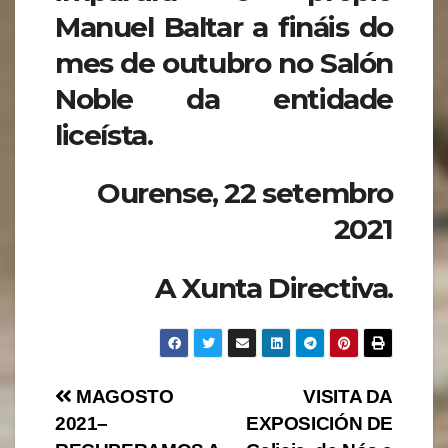
Manuel Baltar a fináis do
mes de outubro no Salón
Noble da entidade
liceísta.
Ourense, 22 setembro
2021
A Xunta Directiva.
Navegación
MAGOSTO
VISITA DA
2021–
EXPOSICIÓN DE
de