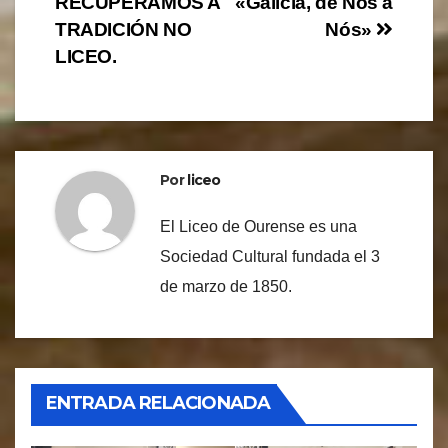
RECUPERAMOS A
«Galicia, de Nós a
entradas
TRADICIÓN NO
Nós»
LICEO.
Por
liceo
El Liceo de Ourense es una
Sociedad Cultural fundada el 3
de marzo de 1850.
ENTRADA RELACIONADA