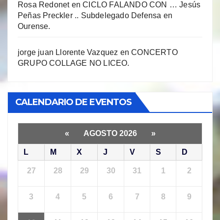
Rosa Redonet
en
CICLO FALANDO CON … Jesús
Peñas Preckler .. Subdelegado Defensa en
Ourense.
jorge juan Llorente Vazquez
en
CONCERTO
GRUPO COLLAGE NO LICEO.
CALENDARIO DE EVENTOS
«
AGOSTO 2026
»
L
M
X
J
V
S
D
27
28
29
30
31
1
2
3
4
5
6
7
8
9