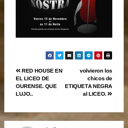
Navegación
RED HOUSE EN
volvieron los
EL LICEO DE
chicos de
de
OURENSE. QUE
ETIQUETA NEGRA
entradas
LUJO..
al LICEO.