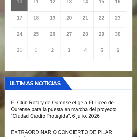
10
11
12
13
14
15
16
17
18
19
20
21
22
23
24
25
26
27
28
29
30
31
1
2
3
4
5
6
ULTIMAS NOTICIAS
El Club Rotary de Ourense elige a El Liceo de
Ourense para la puesta en marcha del proyecto
“Ciudad Cardio Protegida”.
6 julio, 2026
EXTRAORDINARIO CONCIERTO DE PILAR