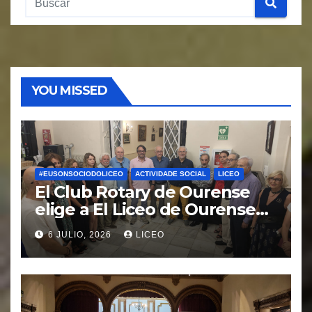
YOU MISSED
#EUSONSOCIODOLICEO
ACTIVIDADE SOCIAL
LICEO
El Club Rotary de Ourense
elige a El Liceo de Ourense
para la puesta en marcha del
6 JULIO, 2026
LICEO
proyecto “Ciudad Cardio
Protegida”.