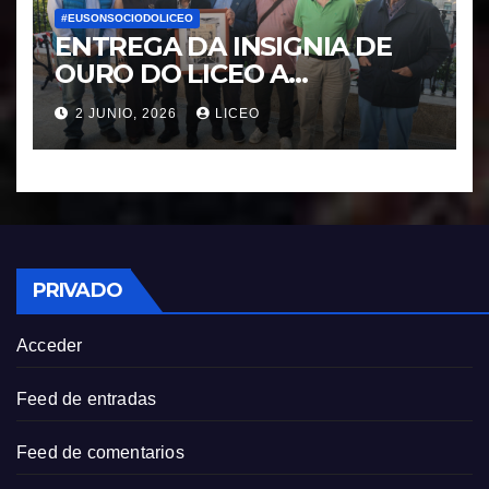
#EUSONSOCIODOLICEO
ENTREGA DA INSIGNIA DE
OURO DO LICEO A
FRANCISCO NOVOA
2 JUNIO, 2026
LICEO
RODRIGUEZ
PRIVADO
Acceder
Feed de entradas
Feed de comentarios