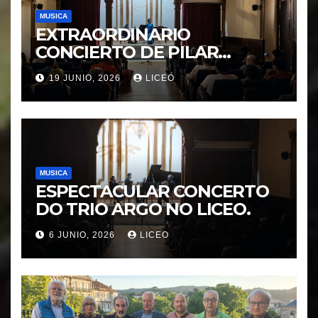
MUSICA
EXTRAORDINARIO
CONCIERTO DE PILAR
MORÁGUEZ e ARABEL
19 JUNIO, 2026
LICEO
MORÁGUEZ
MUSICA
ESPECTACULAR CONCERTO
DO TRIO ARGO NO LICEO.
6 JUNIO, 2026
LICEO