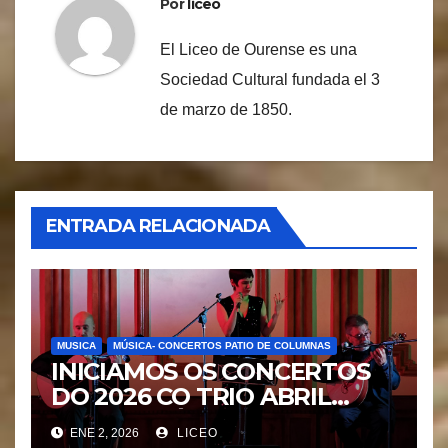
Por
liceo
El Liceo de Ourense es una
Sociedad Cultural fundada el 3
de marzo de 1850.
ENTRADA RELACIONADA
MUSICA
MÚSICA- CONCERTOS PATIO DE COLUMNAS
INICIAMOS OS CONCERTOS
DO 2026 CO TRIO ABRIL
FADO ATLÁNTICO.
ENE 2, 2026
LICEO