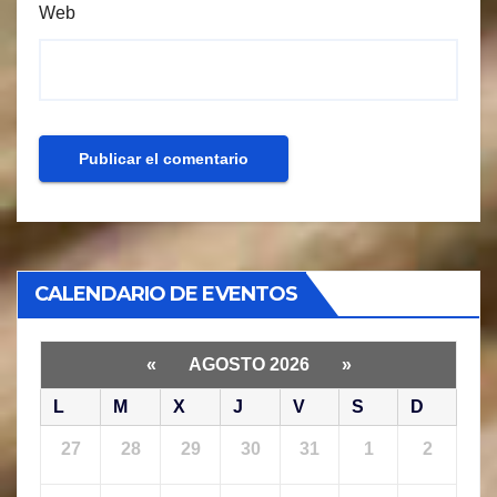
Web
CALENDARIO DE EVENTOS
«
AGOSTO 2026
»
L
M
X
J
V
S
D
27
28
29
30
31
1
2