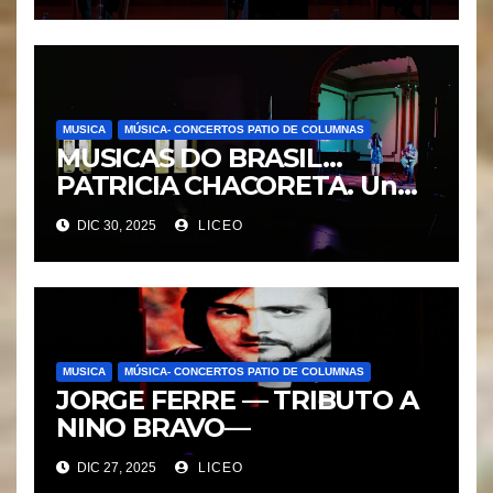
MUSICA
MÚSICA- CONCERTOS PATIO DE COLUMNAS
MUSICAS DO BRASIL…
PATRICIA CHACORETA. Un
pracer.
DIC 30, 2025
LICEO
MUSICA
MÚSICA- CONCERTOS PATIO DE COLUMNAS
JORGE FERRE — TRIBUTO A
NINO BRAVO—
DIC 27, 2025
LICEO