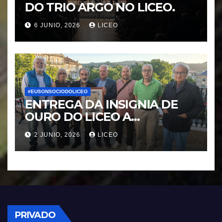
DO TRIO ARGO NO LICEO.
6 JUNIO, 2026
LICEO
#EUSONSOCIODOLICEO
ENTREGA DA INSIGNIA DE
OURO DO LICEO A
FRANCISCO NOVOA
2 JUNIO, 2026
LICEO
RODRIGUEZ
PRIVADO