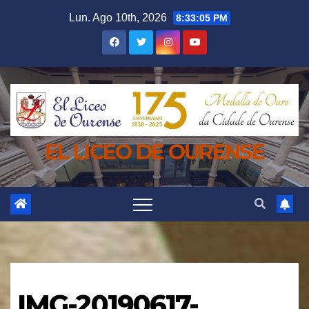
Saltar
Lun. Ago 10th, 2026
8:33:06 PM
al
contenido
EL LICEO DE OURENSE
IMG-20190617-