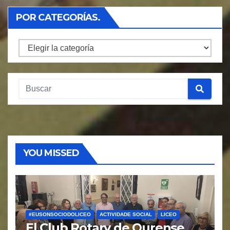
POR CATEGORÍAS.
Por
Categorías.
YOU MISSED
#EUSONSOCIODOLICEO
ACTIVIDADE SOCIAL
LICEO
El Club Rotary de Ourense