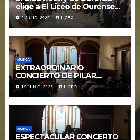
elige a El Liceo de Ourense
para la puesta en marcha del
6 JULIO, 2026
LICEO
proyecto “Ciudad Cardio
Protegida”.
MUSICA
EXTRAORDINARIO
CONCIERTO DE PILAR
MORÁGUEZ e ARABEL
19 JUNIO, 2026
LICEO
MORÁGUEZ
MUSICA
ESPECTACULAR CONCERTO