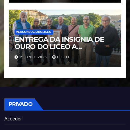
#EUSONSOCIODOLICEO
ENTREGA DA INSIGNIA DE
OURO DO LICEO A
FRANCISCO NOVOA
2 JUNIO, 2026
LICEO
RODRIGUEZ
PRIVADO
Acceder