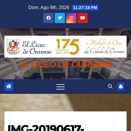
Saltar
Dom. Ago 9th, 2026
11:27:19 PM
al
contenido
EL LICEO DE OURENSE
IMG-20190617-