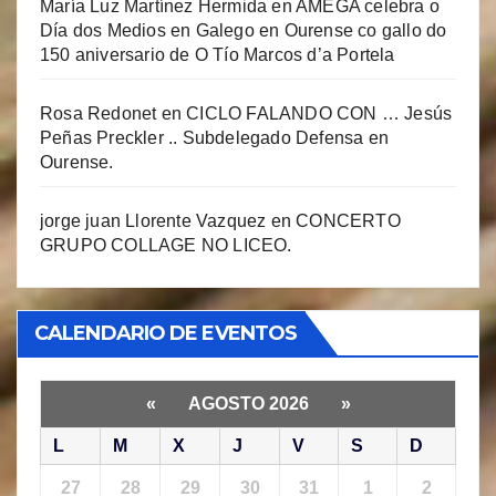
María Luz Martínez Hermida
en
AMEGA celebra o
Día dos Medios en Galego en Ourense co gallo do
150 aniversario de O Tío Marcos d’a Portela
Rosa Redonet
en
CICLO FALANDO CON … Jesús
Peñas Preckler .. Subdelegado Defensa en
Ourense.
jorge juan Llorente Vazquez
en
CONCERTO
GRUPO COLLAGE NO LICEO.
CALENDARIO DE EVENTOS
«
AGOSTO 2026
»
L
M
X
J
V
S
D
27
28
29
30
31
1
2