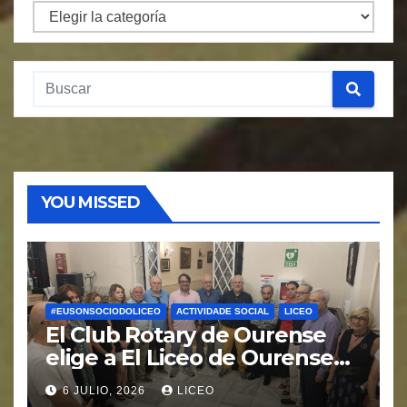
Por
Categorías.
YOU MISSED
#EUSONSOCIODOLICEO
ACTIVIDADE SOCIAL
LICEO
El Club Rotary de Ourense
elige a El Liceo de Ourense
para la puesta en marcha del
6 JULIO, 2026
LICEO
proyecto “Ciudad Cardio