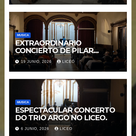
Protegida”.
MUSICA
EXTRAORDINARIO
CONCIERTO DE PILAR
MORÁGUEZ e ARABEL
19 JUNIO, 2026
LICEO
MORÁGUEZ
MUSICA
ESPECTACULAR CONCERTO
DO TRIO ARGO NO LICEO.
6 JUNIO, 2026
LICEO