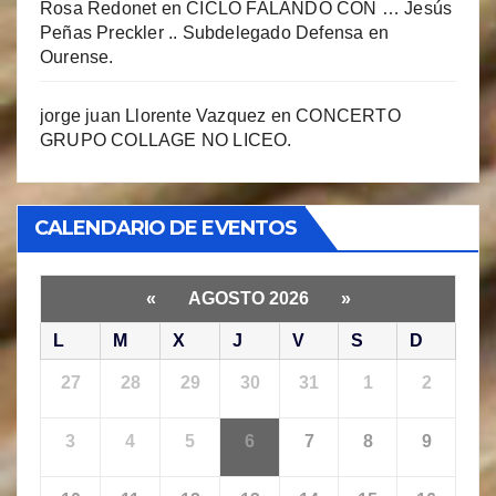
Rosa Redonet
en
CICLO FALANDO CON … Jesús
Peñas Preckler .. Subdelegado Defensa en
Ourense.
jorge juan Llorente Vazquez
en
CONCERTO
GRUPO COLLAGE NO LICEO.
CALENDARIO DE EVENTOS
«
AGOSTO 2026
»
L
M
X
J
V
S
D
27
28
29
30
31
1
2
3
4
5
6
7
8
9