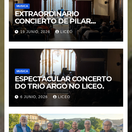
MUSICA
EXTRAORDINARIO
CONCIERTO DE PILAR
MORÁGUEZ e ARABEL
19 JUNIO, 2026
LICEO
MORÁGUEZ
MUSICA
ESPECTACULAR CONCERTO
DO TRIO ARGO NO LICEO.
6 JUNIO, 2026
LICEO