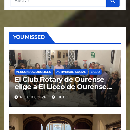
YOU MISSED
#EUSONSOCIODOLICEO
ACTIVIDADE SOCIAL
LICEO
El Club Rotary de Ourense
elige a El Liceo de Ourense
para la puesta en marcha del
6 JULIO, 2026
LICEO
proyecto “Ciudad Cardio
Protegida”.