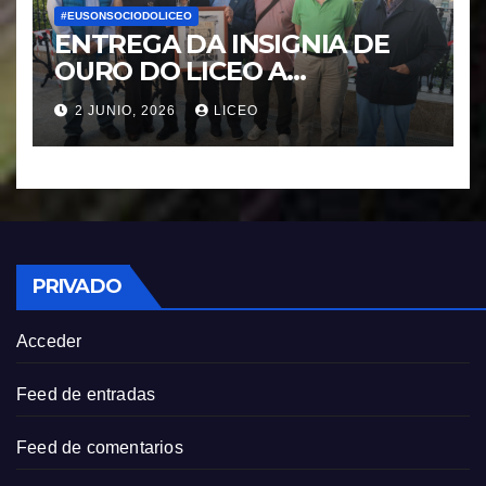
#EUSONSOCIODOLICEO
ENTREGA DA INSIGNIA DE
OURO DO LICEO A
FRANCISCO NOVOA
2 JUNIO, 2026
LICEO
RODRIGUEZ
PRIVADO
Acceder
Feed de entradas
Feed de comentarios