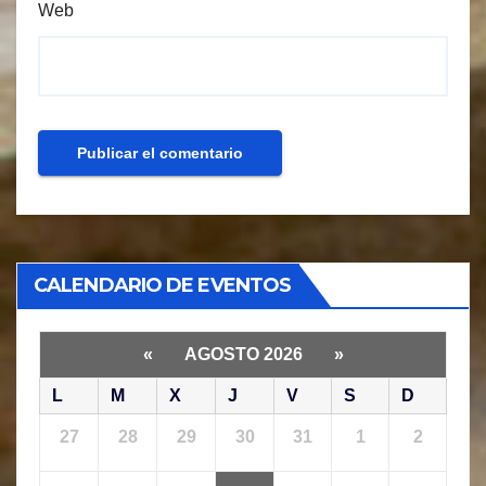
Web
CALENDARIO DE EVENTOS
«
AGOSTO 2026
»
L
M
X
J
V
S
D
27
28
29
30
31
1
2