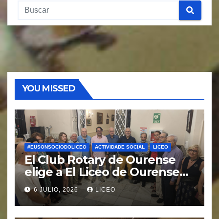
YOU MISSED
#EUSONSOCIODOLICEO
ACTIVIDADE SOCIAL
LICEO
El Club Rotary de Ourense
elige a El Liceo de Ourense
para la puesta en marcha del
6 JULIO, 2026
LICEO
proyecto “Ciudad Cardio
Protegida”.