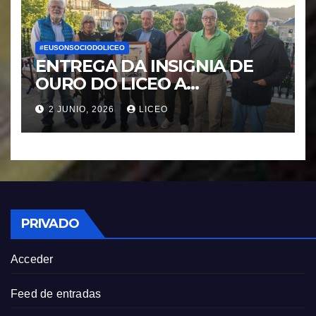
#EUSONSOCIODOLICEO
ENTREGA DA INSIGNIA DE
OURO DO LICEO A
FRANCISCO NOVOA
2 JUNIO, 2026
LICEO
RODRIGUEZ
PRIVADO
Acceder
Feed de entradas