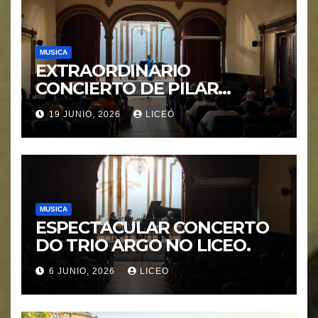
MUSICA
EXTRAORDINARIO
CONCIERTO DE PILAR
MORÁGUEZ e ARABEL
19 JUNIO, 2026
LICEO
MORÁGUEZ
MUSICA
ESPECTACULAR CONCERTO
DO TRIO ARGO NO LICEO.
6 JUNIO, 2026
LICEO