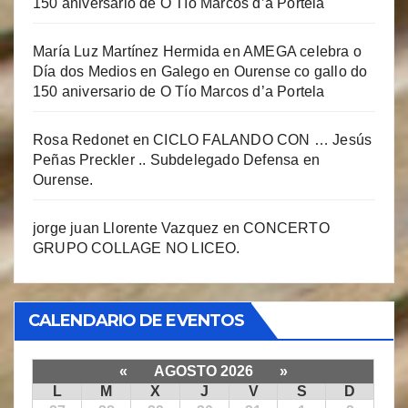
150 aniversario de O Tío Marcos d’a Portela
María Luz Martínez Hermida
en
AMEGA celebra o
Día dos Medios en Galego en Ourense co gallo do
150 aniversario de O Tío Marcos d’a Portela
Rosa Redonet
en
CICLO FALANDO CON … Jesús
Peñas Preckler .. Subdelegado Defensa en
Ourense.
jorge juan Llorente Vazquez
en
CONCERTO
GRUPO COLLAGE NO LICEO.
CALENDARIO DE EVENTOS
«
AGOSTO 2026
»
L
M
X
J
V
S
D