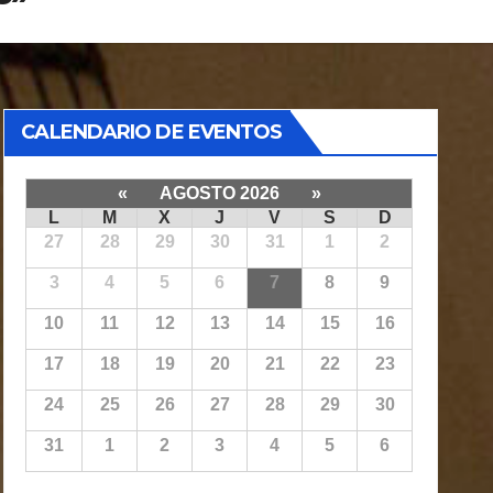
CALENDARIO DE EVENTOS
«
AGOSTO 2026
»
L
M
X
J
V
S
D
27
28
29
30
31
1
2
3
4
5
6
7
8
9
10
11
12
13
14
15
16
17
18
19
20
21
22
23
24
25
26
27
28
29
30
31
1
2
3
4
5
6