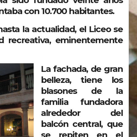
bía sido fundado veinte años
ntaba con 10.700 habitantes.
ta la actualidad, el Liceo se
d recreativa, eminentemente
La fachada, de gran
belleza, tiene los
blasones de la
familia fundadora
alrededor del
balcón central, que
se repiten en el