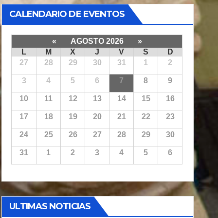
CALENDARIO DE EVENTOS
«
AGOSTO 2026
»
L
M
X
J
V
S
D
27
28
29
30
31
1
2
3
4
5
6
7
8
9
10
11
12
13
14
15
16
17
18
19
20
21
22
23
24
25
26
27
28
29
30
31
1
2
3
4
5
6
ULTIMAS NOTICIAS