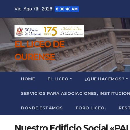
Saltar
Vie. Ago 7th, 2026
8:30:41 AM
al
contenido
EL LICEO DE
OURENSE
HOME
EL LICEO
¿QUE HACEMOS?
SERVICIOS PARA ASOCIACIONES, INSTITUCIO
DONDE ESTAMOS
FORO LICEO.
RES
Nuestro Edificio Social «