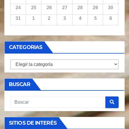
24
25
26
27
28
29
30
31
1
2
3
4
5
6
CATEGORIAS
CATEGORIAS
BUSCAR
SITIOS DE INTERÉS