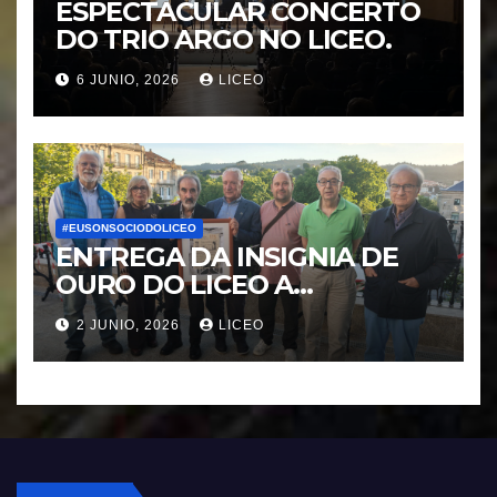
ESPECTACULAR CONCERTO
DO TRIO ARGO NO LICEO.
6 JUNIO, 2026
LICEO
#EUSONSOCIODOLICEO
ENTREGA DA INSIGNIA DE
OURO DO LICEO A
FRANCISCO NOVOA
2 JUNIO, 2026
LICEO
RODRIGUEZ