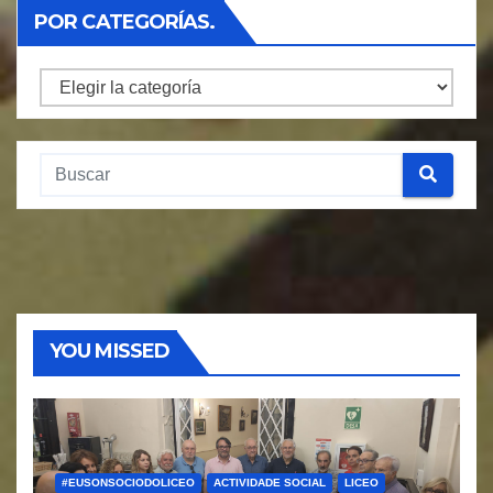
POR CATEGORÍAS.
Por
Categorías.
YOU MISSED
#EUSONSOCIODOLICEO
ACTIVIDADE SOCIAL
LICEO