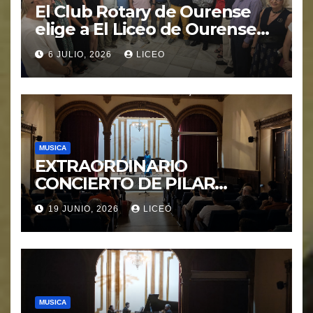
El Club Rotary de Ourense
elige a El Liceo de Ourense
para la puesta en marcha del
6 JULIO, 2026
LICEO
proyecto “Ciudad Cardio
Protegida”.
MUSICA
EXTRAORDINARIO
CONCIERTO DE PILAR
MORÁGUEZ e ARABEL
19 JUNIO, 2026
LICEO
MORÁGUEZ
MUSICA