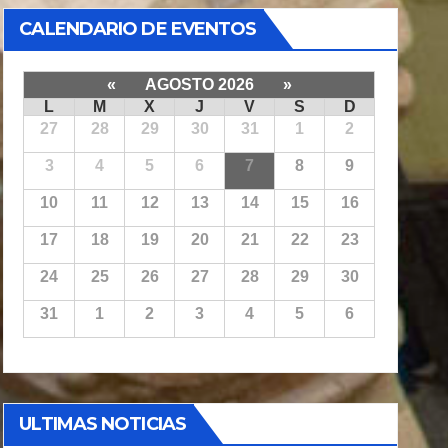
CALENDARIO DE EVENTOS
«
AGOSTO 2026
»
L
M
X
J
V
S
D
27
28
29
30
31
1
2
3
4
5
6
7
8
9
10
11
12
13
14
15
16
17
18
19
20
21
22
23
24
25
26
27
28
29
30
31
1
2
3
4
5
6
ULTIMAS NOTICIAS