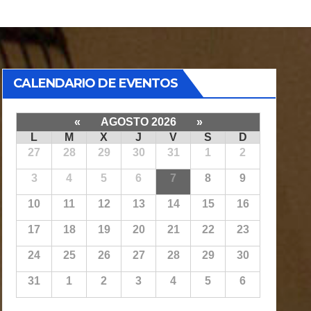
CALENDARIO DE EVENTOS
«
AGOSTO 2026
»
L
M
X
J
V
S
D
27
28
29
30
31
1
2
3
4
5
6
7
8
9
10
11
12
13
14
15
16
17
18
19
20
21
22
23
24
25
26
27
28
29
30
31
1
2
3
4
5
6