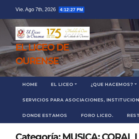
Saltar
Vie. Ago 7th, 2026
4:12:29 PM
al
contenido
EL LICEO DE
OURENSE
HOME
EL LICEO
¿QUE HACEMOS?
SERVICIOS PARA ASOCIACIONES, INSTITUCIO
DONDE ESTAMOS
FORO LICEO.
RES
Categoría:
MUSICA; CORAL 