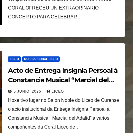
CORAL OFRECEU UN EXTRAORINARIO
CONCERTO PARA CELEBRAR…
LICEO
MUSICA; CORAL LICEO
Acto de Entrega Insignia Persoal á
Constancia Musical “Marcial del
Adalid” a compoñentes da Coral
5 JUNIO, 2025
LICEO
Liceo de Ourense.
Hoxe tivo lugar no Salón Noble do Liceo de Ourense
o acto insitucional da Entrega Insignia Persoal á
Constancia Musical “Marcial del Adalid” a varios
compoñentes da Coral Liceo de…