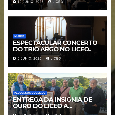
19 JUNIO, 2026
LICEO
MORÁGUEZ
MUSICA
ESPECTACULAR CONCERTO
DO TRIO ARGO NO LICEO.
6 JUNIO, 2026
LICEO
#EUSONSOCIODOLICEO
ENTREGA DA INSIGNIA DE
OURO DO LICEO A
FRANCISCO NOVOA