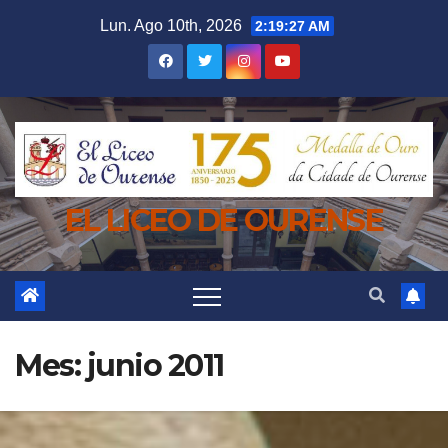
Saltar
Lun. Ago 10th, 2026
2:19:28 AM
al
contenido
EL LICEO DE OURENSE
Mes:
junio 2011