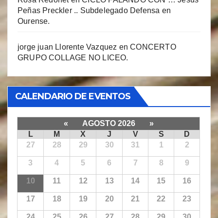
Peñas Preckler .. Subdelegado Defensa en
Ourense.
jorge juan Llorente Vazquez
en
CONCERTO
GRUPO COLLAGE NO LICEO.
CALENDARIO DE EVENTOS
«
AGOSTO 2026
»
L
M
X
J
V
S
D
27
28
29
30
31
1
2
3
4
5
6
7
8
9
10
11
12
13
14
15
16
17
18
19
20
21
22
23
24
25
26
27
28
29
30