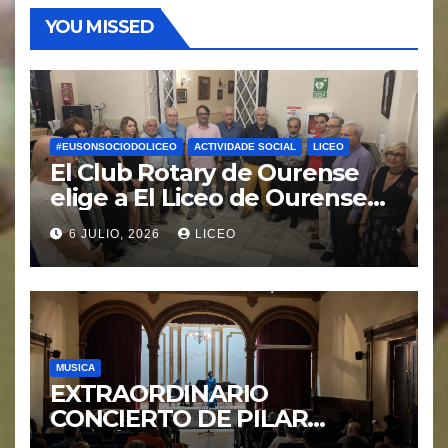
YOU MISSED
#EUSONSOCIODOLICEO
ACTIVIDADE SOCIAL
LICEO
El Club Rotary de Ourense
elige a El Liceo de Ourense
para la puesta en marcha del
6 JULIO, 2026
LICEO
proyecto “Ciudad Cardio
Protegida”.
MUSICA
EXTRAORDINARIO
CONCIERTO DE PILAR
MORÁGUEZ e ARABEL