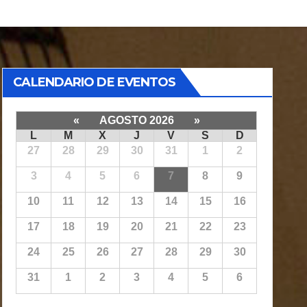
CALENDARIO DE EVENTOS
«
AGOSTO 2026
»
L
M
X
J
V
S
D
27
28
29
30
31
1
2
3
4
5
6
7
8
9
10
11
12
13
14
15
16
17
18
19
20
21
22
23
24
25
26
27
28
29
30
31
1
2
3
4
5
6