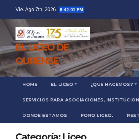
Saltar
Vie. Ago 7th, 2026
6:42:03 PM
al
contenido
EL LICEO DE
OURENSE
HOME
EL LICEO
¿QUE HACEMOS?
SERVICIOS PARA ASOCIACIONES, INSTITUCIO
DONDE ESTAMOS
FORO LICEO.
RES
Categoría:
Liceo