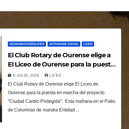
#EUSONSOCIODOLICEO
ACTIVIDADE SOCIAL
LICEO
El Club Rotary de Ourense elige a
El Liceo de Ourense para la puesta
en marcha del proyecto “Ciudad
6 JULIO, 2026
LICEO
Cardio Protegida”.
El Club Rotary de Ourense elige El Liceo de
Ourense para la puesta en marcha del proyecto
“Ciudad Cardio Protegida”. Esta mañana en el Patio
de Columnas de nuestra Entidad…