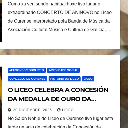
Cultural Música e Cultura de Galicia
Como xa ven sendo habitual hoxe tivo lugar o
extraordinario CONCERTO DE ANINOVO no Liceo
de Ourense interpretado pola Banda de Música da
Asociación Cultural Música e Cultura de Galicia,…
#EUSONSOCIODOLICEO
ACTIVIDADE SOCIAL
CONCELLO DE OURENSE
HISTORIA DO LICEO
LICEO
O LICEO CELEBRA A CONCESIÓN
DA MEDALLA DE OURO DA
CIDADE DE OURENSE E O 175
20 DICIEMBRE, 2025
LICEO
ANIVERSARIO DA SÚA
No Salon Noble do Liceo de Ourense tivo lugar esta
FUNDACIÓN.
tarde un acto de celebración da Concesión da