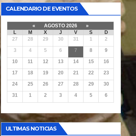
CALENDARIO DE EVENTOS
«
AGOSTO 2026
»
L
M
X
J
V
S
D
27
28
29
30
31
1
2
3
4
5
6
7
8
9
10
11
12
13
14
15
16
17
18
19
20
21
22
23
24
25
26
27
28
29
30
31
1
2
3
4
5
6
ULTIMAS NOTICIAS