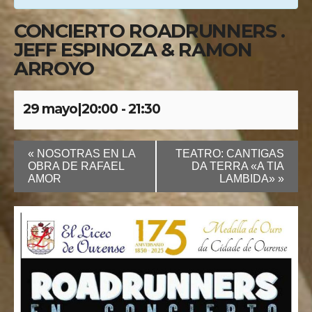
CONCIERTO ROADRUNNERS .
JEFF ESPINOZA & RAMON
ARROYO
29 mayo|20:00
-
21:30
«
NOSOTRAS EN LA
TEATRO: CANTIGAS
OBRA DE RAFAEL
DA TERRA «A TIA
AMOR
LAMBIDA»
»