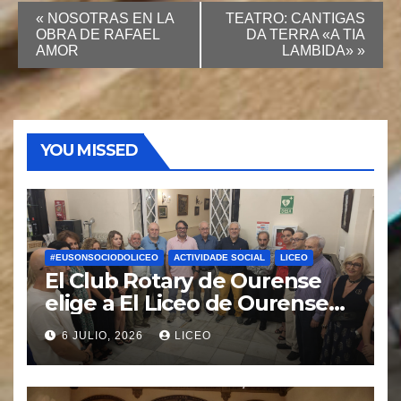
«
NOSOTRAS EN LA
TEATRO: CANTIGAS
OBRA DE RAFAEL
DA TERRA «A TIA
AMOR
LAMBIDA»
»
YOU MISSED
#EUSONSOCIODOLICEO
ACTIVIDADE SOCIAL
LICEO
El Club Rotary de Ourense
elige a El Liceo de Ourense
para la puesta en marcha del
6 JULIO, 2026
LICEO
proyecto “Ciudad Cardio
Protegida”.