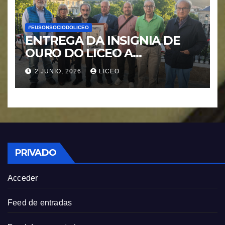
#EUSONSOCIODOLICEO
ENTREGA DA INSIGNIA DE
OURO DO LICEO A
FRANCISCO NOVOA
2 JUNIO, 2026
LICEO
RODRIGUEZ
PRIVADO
Acceder
Feed de entradas