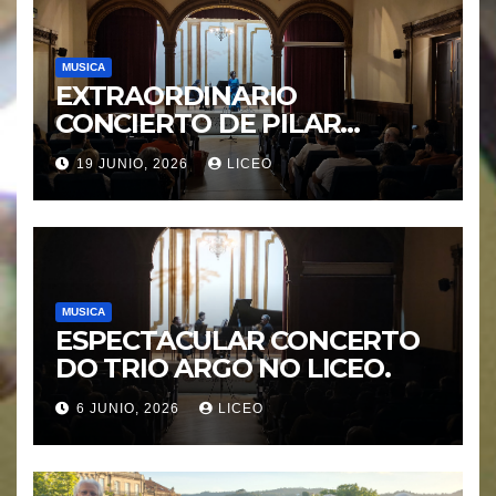
MUSICA
EXTRAORDINARIO
CONCIERTO DE PILAR
MORÁGUEZ e ARABEL
19 JUNIO, 2026
LICEO
MORÁGUEZ
MUSICA
ESPECTACULAR CONCERTO
DO TRIO ARGO NO LICEO.
6 JUNIO, 2026
LICEO