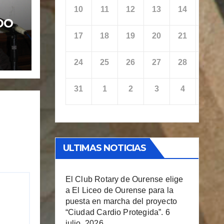
10
11
12
13
14
15
DO
17
18
19
20
21
22
24
25
26
27
28
29
31
1
2
3
4
5
ULTIMAS NOTICIAS
El Club Rotary de Ourense elige
a El Liceo de Ourense para la
puesta en marcha del proyecto
“Ciudad Cardio Protegida”.
6
julio, 2026