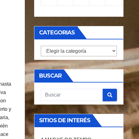
CATEGORIAS
CATEGORIAS
BUSCAR
hasta
iva
con
erto y
aria,
SITIOS DE INTERÉS
bién
hace