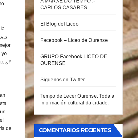
A MARXE DO TEMPO .-
mo
CARLOS CASARES
El Blog del Liceo
 la
esas
Facebook – Liceo de Ourense
mejor
e yo
GRUPO Facebook LICEO DE
ar. ¿Y
OURENSE
Siguenos en Twitter
uan
Tempo de Lecer Ourense. Toda a
Información cultural da cidade.
sta
 un
el
ría de
COMENTARIOS RECIENTES