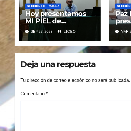
SECCIÓN LITERATURA
SECCIÓN
Hoy presentamos
Paz 
MI PIEL de
pres
GUSTAVO PINO
libr
SEP 27, 2023
LICEO
MAR 2
SALGADO.
quie
eso
Deja una respuesta
Tu dirección de correo electrónico no será publicada.
Comentario
*