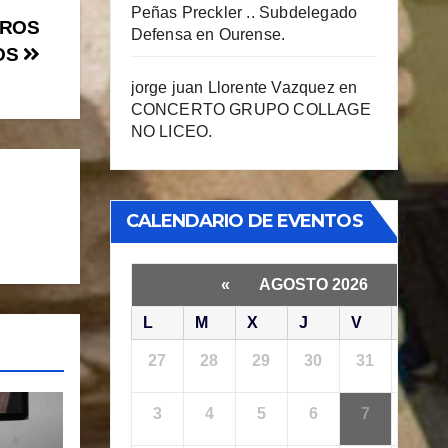
Peñas Preckler .. Subdelegado
TROS
Defensa en Ourense.
OS
jorge juan Llorente Vazquez
en
CONCERTO GRUPO COLLAGE
NO LICEO.
CALENDARIO DE EVENTOS
«
AGOSTO 2026
»
L
M
X
J
V
S
27
28
29
30
31
1
3
4
5
6
7
8