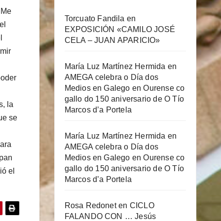
. Me
Torcuato Fandila
en
el
EXPOSICIÓN «CAMILO JOSÉ
l
CELA – JUAN APARICIO»
rmir
María Luz Martínez Hermida
en
AMEGA celebra o Día dos
poder
Medios en Galego en Ourense co
gallo do 150 aniversario de O Tío
, la
Marcos d’a Portela
ue se
María Luz Martínez Hermida
en
para
AMEGA celebra o Día dos
Medios en Galego en Ourense co
epan
gallo do 150 aniversario de O Tío
ió el
Marcos d’a Portela
Rosa Redonet
en
CICLO
FALANDO CON … Jesús