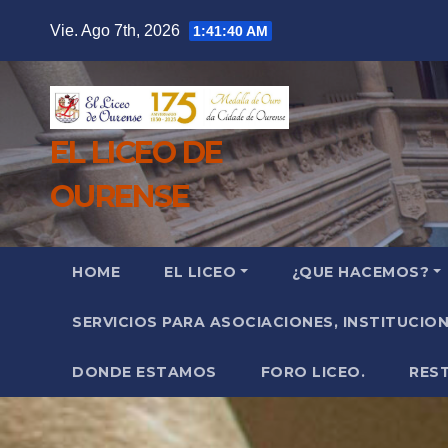
Saltar
Vie. Ago 7th, 2026
1:41:42 AM
al
contenido
EL LICEO DE
OURENSE
HOME
EL LICEO
¿QUE HACEMOS?
SERVICIOS PARA ASOCIACIONES, INSTITUCIO
DONDE ESTAMOS
FORO LICEO.
RES