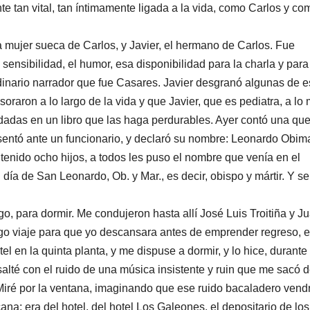
te tan vital, tan íntimamente ligada a la vida, como Carlos y co
la mujer sueca de Carlos, y Javier, el hermano de Carlos. Fue
ensibilidad, el humor, esa disponibilidad para la charla y para
dinario narrador que fue Casares. Javier desgranó algunas de 
raron a lo largo de la vida y que Javier, que es pediatra, a lo 
dadas en un libro que las haga perdurables. Ayer contó una qu
entó ante un funcionario, y declaró su nombre: Leonardo Obim
tenido ocho hijos, a todos les puso el nombre que venía en el
 día de San Leonardo, Ob. y Mar., es decir, obispo y mártir. Y se
, para dormir. Me condujeron hasta allí José Luis Troitiña y J
rgo viaje para que yo descansara antes de emprender regreso, e
l en la quinta planta, y me dispuse a dormir, y lo hice, durante
alté con el ruido de una música insistente y ruin que me sacó d
iré por la ventana, imaginando que ese ruido bacaladero vend
na; era del hotel, del hotel Los Galeones, el depositario de los