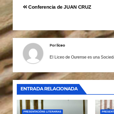
Navegación
Conferencia de JUAN CRUZ
de
entradas
Por
liceo
El Liceo de Ourense es una Socieda
ENTRADA RELACIONADA
PRESENTACIÓNS LITERARIAS
PRESENT