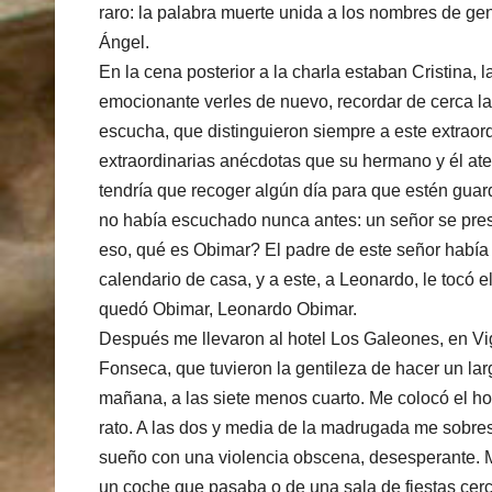
raro: la palabra muerte unida a los nombres de gen
Ángel.
En la cena posterior a la charla estaban Cristina, 
emocionante verles de nuevo, recordar de cerca la s
escucha, que distinguieron siempre a este extraor
extraordinarias anécdotas que su hermano y él ateso
tendría que recoger algún día para que estén guar
no había escuchado nunca antes: un señor se pres
eso, qué es Obimar? El padre de este señor había 
calendario de casa, y a este, a Leonardo, le tocó el
quedó Obimar, Leonardo Obimar.
Después me llevaron al hotel Los Galeones, en Vigo
Fonseca, que tuvieron la gentileza de hacer un la
mañana, a las siete menos cuarto. Me colocó el hote
rato. A las dos y media de la madrugada me sobres
sueño con una violencia obscena, desesperante. M
un coche que pasaba o de una sala de fiestas cerca