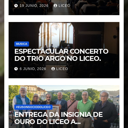
MORÁGUEZ e ARABEL
19 JUNIO, 2026
LICEO
MORÁGUEZ
MUSICA
ESPECTACULAR CONCERTO
DO TRIO ARGO NO LICEO.
6 JUNIO, 2026
LICEO
#EUSONSOCIODOLICEO
ENTREGA DA INSIGNIA DE
OURO DO LICEO A