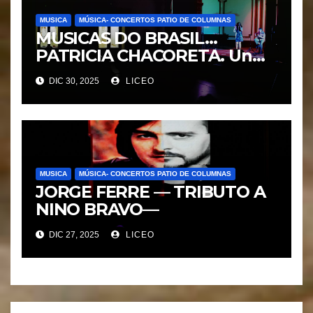
MUSICA
MÚSICA- CONCERTOS PATIO DE COLUMNAS
MUSICAS DO BRASIL…
PATRICIA CHACORETA. Un
pracer.
DIC 30, 2025
LICEO
MUSICA
MÚSICA- CONCERTOS PATIO DE COLUMNAS
JORGE FERRE — TRIBUTO A
NINO BRAVO—
DIC 27, 2025
LICEO