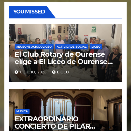
YOU MISSED
#EUSONSOCIODOLICEO
ACTIVIDADE SOCIAL
LICEO
El Club Rotary de Ourense
elige a El Liceo de Ourense
para la puesta en marcha del
6 JULIO, 2026
LICEO
proyecto “Ciudad Cardio
Protegida”.
MUSICA
EXTRAORDINARIO
CONCIERTO DE PILAR