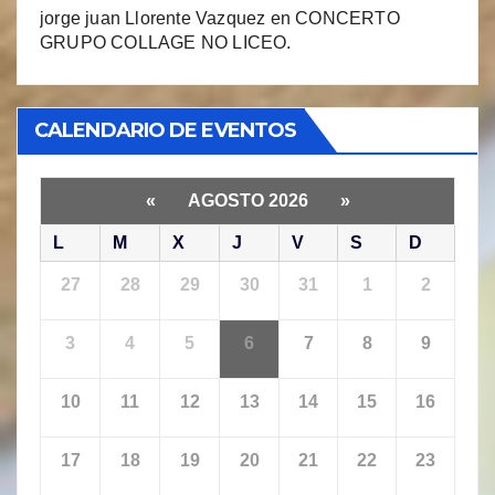
jorge juan Llorente Vazquez
en
CONCERTO
GRUPO COLLAGE NO LICEO.
CALENDARIO DE EVENTOS
«
AGOSTO 2026
»
L
M
X
J
V
S
D
27
28
29
30
31
1
2
3
4
5
6
7
8
9
10
11
12
13
14
15
16
17
18
19
20
21
22
23