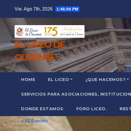
Saltar
Vie. Ago 7th, 2026
1:46:06 PM
al
contenido
EL LICEO DE
OURENSE
HOME
EL LICEO
¿QUE HACEMOS?
SERVICIOS PARA ASOCIACIONES, INSTITUCIO
DONDE ESTAMOS
FORO LICEO.
RES
« All Eventos