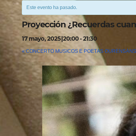
Este evento ha pasado.
Proyección ¿Recuerdas cua
17 mayo, 2025|20:00
-
21:30
«
CONCERTO MUSICOS E POETAS OURENSÁN