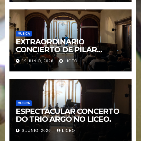
Protegida”.
MUSICA
EXTRAORDINARIO
CONCIERTO DE PILAR
MORÁGUEZ e ARABEL
19 JUNIO, 2026
LICEO
MORÁGUEZ
MUSICA
ESPECTACULAR CONCERTO
DO TRIO ARGO NO LICEO.
6 JUNIO, 2026
LICEO