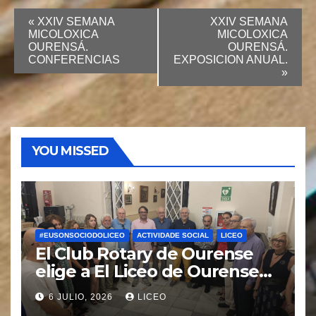
«
XXIV SEMANA
XXIV SEMANA
MICOLOXICA
MICOLOXICA
OURENSÁ.
OURENSÁ.
CONFERENCIAS
EXPOSICION ANUAL.
»
YOU MISSED
#EUSONSOCIODOLICEO
ACTIVIDADE SOCIAL
LICEO
El Club Rotary de Ourense
elige a El Liceo de Ourense
para la puesta en marcha del
6 JULIO, 2026
LICEO
proyecto “Ciudad Cardio