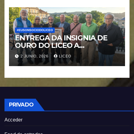
#EUSONSOCIODOLICEO
ENTREGA DA INSIGNIA DE
OURO DO LICEO A
FRANCISCO NOVOA
2 JUNIO, 2026
LICEO
RODRIGUEZ
PRIVADO
Acceder