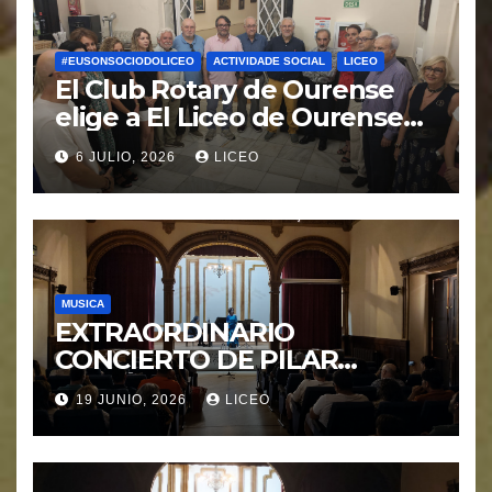
#EUSONSOCIODOLICEO
ACTIVIDADE SOCIAL
LICEO
El Club Rotary de Ourense
elige a El Liceo de Ourense
para la puesta en marcha del
6 JULIO, 2026
LICEO
proyecto “Ciudad Cardio
Protegida”.
MUSICA
EXTRAORDINARIO
CONCIERTO DE PILAR
MORÁGUEZ e ARABEL
19 JUNIO, 2026
LICEO
MORÁGUEZ