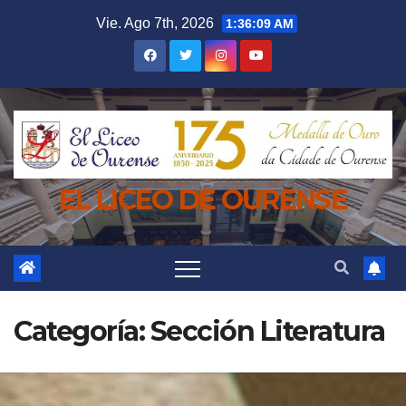
Saltar
Vie. Ago 7th, 2026
1:36:10 AM
al
contenido
EL LICEO DE OURENSE
Categoría:
Sección Literatura