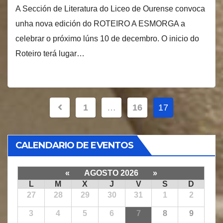
A Sección de Literatura do Liceo de Ourense convoca
unha nova edición do ROTEIRO A ESMORGA a
celebrar o próximo lúns 10 de decembro. O inicio do
Roteiro terá lugar…
Paginación
1
…
16
17
de
entradas
CALENDARIO DE EVENTOS
«
AGOSTO 2026
»
L
M
X
J
V
S
D
27
28
29
30
31
1
2
3
4
5
6
7
8
9