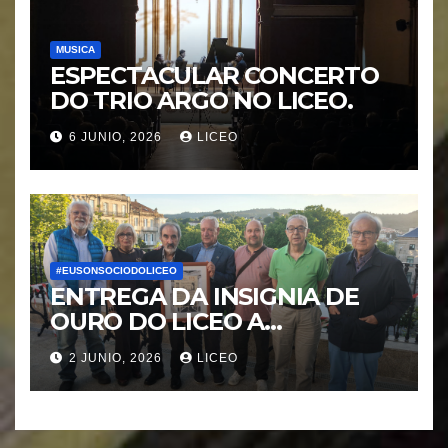
MUSICA
ESPECTACULAR CONCERTO
DO TRIO ARGO NO LICEO.
6 JUNIO, 2026
LICEO
#EUSONSOCIODOLICEO
ENTREGA DA INSIGNIA DE
OURO DO LICEO A
FRANCISCO NOVOA
2 JUNIO, 2026
LICEO
RODRIGUEZ