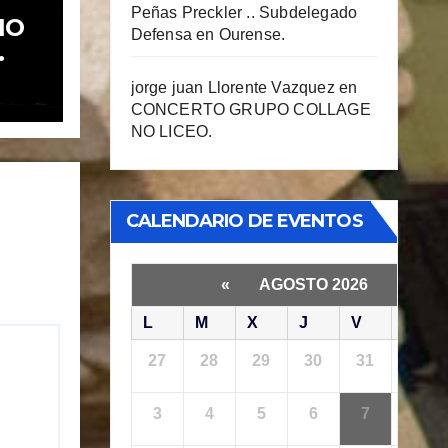
Peñas Preckler .. Subdelegado
IO
Defensa en Ourense.
jorge juan Llorente Vazquez
en
CONCERTO GRUPO COLLAGE
NO LICEO.
CALENDARIO DE EVENTOS
«
AGOSTO 2026
»
L
M
X
J
V
S
27
28
29
30
31
1
3
4
5
6
7
8