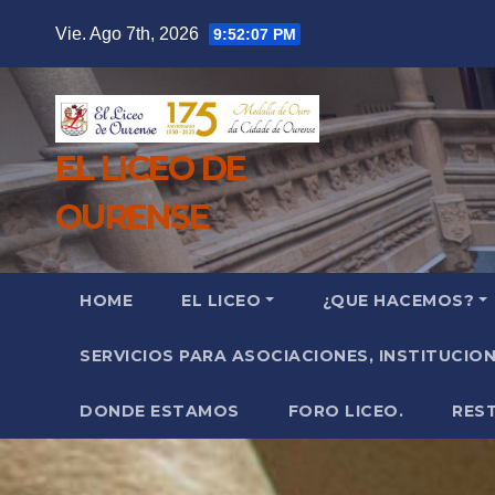
Saltar
Vie. Ago 7th, 2026
9:52:09 PM
al
contenido
EL LICEO DE
OURENSE
HOME
EL LICEO
¿QUE HACEMOS?
SERVICIOS PARA ASOCIACIONES, INSTITUCIO
DONDE ESTAMOS
FORO LICEO.
RES