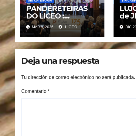
SIN CATEGORÍA
SIN CAT
PANDERETEIRAS
LUJO
DO LICEO :
de 
CONCERTO DIA
& G
MAR 9, 2026
LICEO
DIC 2
INTERNACIONAL
DA MULLER
Deja una respuesta
Tu dirección de correo electrónico no será publicada.
Comentario
*