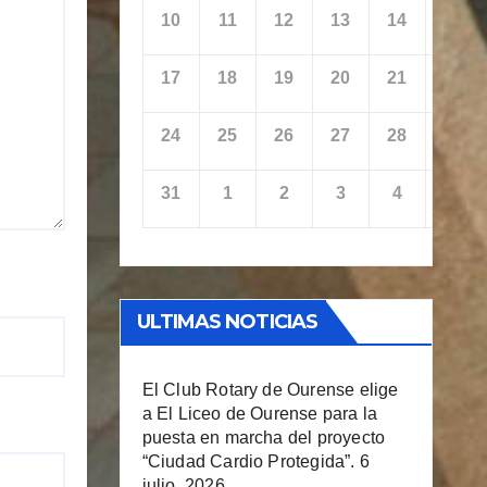
10
11
12
13
14
15
17
18
19
20
21
22
24
25
26
27
28
29
31
1
2
3
4
5
ULTIMAS NOTICIAS
El Club Rotary de Ourense elige
a El Liceo de Ourense para la
puesta en marcha del proyecto
“Ciudad Cardio Protegida”.
6
julio, 2026