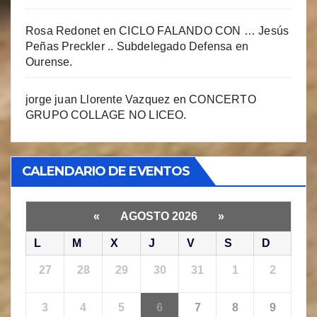
Rosa Redonet
en
CICLO FALANDO CON … Jesús
Peñas Preckler .. Subdelegado Defensa en
Ourense.
jorge juan Llorente Vazquez
en
CONCERTO
GRUPO COLLAGE NO LICEO.
CALENDARIO DE EVENTOS
«
AGOSTO 2026
»
L
M
X
J
V
S
D
27
28
29
30
31
1
2
3
4
5
6
7
8
9