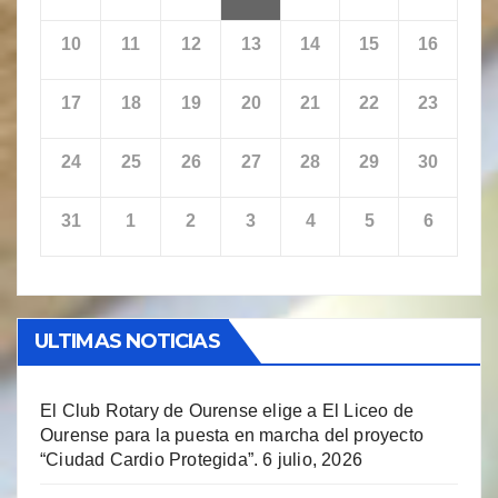
10
11
12
13
14
15
16
17
18
19
20
21
22
23
24
25
26
27
28
29
30
31
1
2
3
4
5
6
ULTIMAS NOTICIAS
El Club Rotary de Ourense elige a El Liceo de
Ourense para la puesta en marcha del proyecto
“Ciudad Cardio Protegida”.
6 julio, 2026