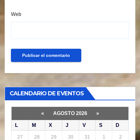
Web
CALENDARIO DE EVENTOS
«
AGOSTO 2026
»
L
M
X
J
V
S
D
27
28
29
30
31
1
2