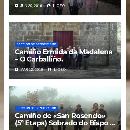
(Ribadumia).
JUN 20, 2016
LICEO
SECCION DE SENDEIRISMO
Camiño Ermida da Madalena
– O Carballiño.
MAR 12, 2016
LICEO
SECCION DE SENDEIRISMO
Camiño de «San Rosendo»
(5ª Etapa) Sobrado do Bispo –