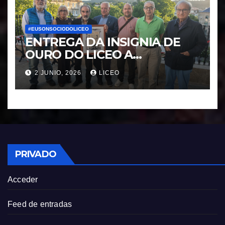
#EUSONSOCIODOLICEO
ENTREGA DA INSIGNIA DE
OURO DO LICEO A
FRANCISCO NOVOA
2 JUNIO, 2026
LICEO
RODRIGUEZ
PRIVADO
Acceder
Feed de entradas