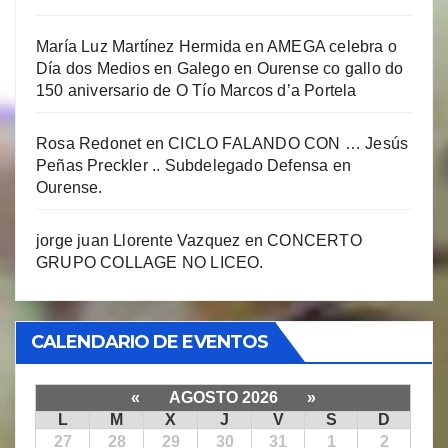
María Luz Martínez Hermida
en
AMEGA celebra o
Día dos Medios en Galego en Ourense co gallo do
150 aniversario de O Tío Marcos d’a Portela
Rosa Redonet
en
CICLO FALANDO CON … Jesús
Peñas Preckler .. Subdelegado Defensa en
Ourense.
jorge juan Llorente Vazquez
en
CONCERTO
GRUPO COLLAGE NO LICEO.
CALENDARIO DE EVENTOS
«
AGOSTO 2026
»
L
M
X
J
V
S
D
27
28
29
30
31
1
2