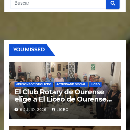
YOU MISSED
#EUSONSOCIODOLICEO
ACTIVIDADE SOCIAL
LICEO
El Club Rotary de Ourense
elige a El Liceo de Ourense
para la puesta en marcha del
6 JULIO, 2026
LICEO
proyecto “Ciudad Cardio
Protegida”.