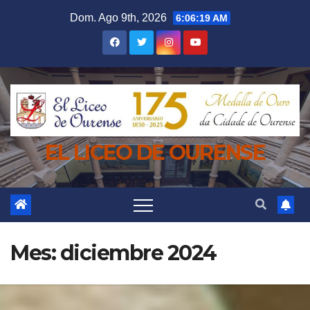
Saltar
Dom. Ago 9th, 2026
6:06:21 AM
al
contenido
EL LICEO DE OURENSE
Mes:
diciembre 2024