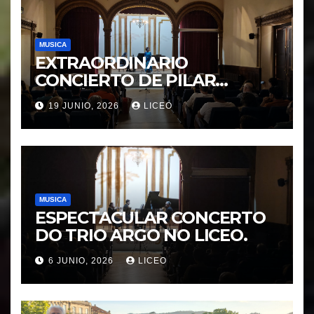
MUSICA
EXTRAORDINARIO
CONCIERTO DE PILAR
MORÁGUEZ e ARABEL
19 JUNIO, 2026
LICEO
MORÁGUEZ
MUSICA
ESPECTACULAR CONCERTO
DO TRIO ARGO NO LICEO.
6 JUNIO, 2026
LICEO