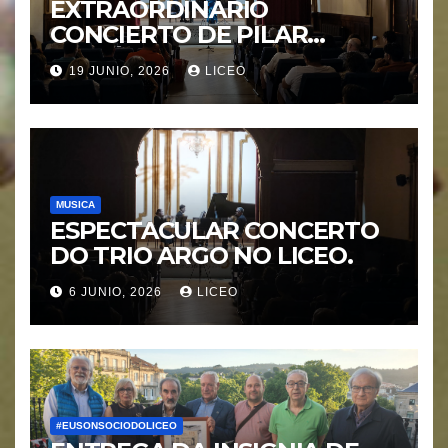
EXTRAORDINARIO
CONCIERTO DE PILAR
MORÁGUEZ e ARABEL
19 JUNIO, 2026
LICEO
MORÁGUEZ
MUSICA
ESPECTACULAR CONCERTO
DO TRIO ARGO NO LICEO.
6 JUNIO, 2026
LICEO
#EUSONSOCIODOLICEO