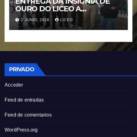
ENTREGA DA INSIGNIA DE
OURO DO LICEO A
FRANCISCO NOVOA
2 JUNIO, 2026
LICEO
RODRIGUEZ
PRIVADO
Acceder
Feed de entradas
Feed de comentarios
WordPress.org