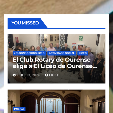
YOU MISSED
#EUSONSOCIODOLICEO
ACTIVIDADE SOCIAL
LICEO
El Club Rotary de Ourense
elige a El Liceo de Ourense
para la puesta en marcha del
6 JULIO, 2026
LICEO
proyecto “Ciudad Cardio
Protegida”.
MUSICA