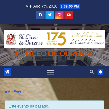
Saltar
Vie. Ago 7th, 2026
3:39:01 PM
al
contenido
EL LICEO DE OURENSE
« All Eventos
Este evento ha pasado.