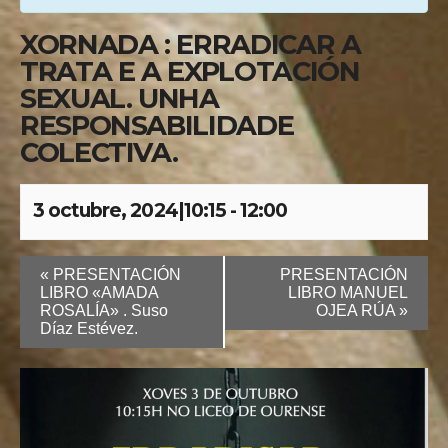
XORNADA : ERRADICAR A
TRATA E A EXPLOTACIÓN
SEXUAL. UNHA
RESPONSABILIDADE
COLECTIVA.
3 octubre, 2024|10:15
-
12:00
«
PRESENTACIÓN
PRESENTACIÓN
LIBRO «AMADA
LIBRO MANUEL
ROSALÍA» . Suso
OJEA RÚA
»
Díaz Estévez.