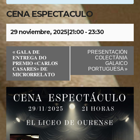
CENA ESPECTACULO
29 noviembre, 2025|21:00
-
23:30
«
𝐆𝐀𝐋𝐀 𝐃𝐄
PRESENTACIÓN
𝐄𝐍𝐓𝐑𝐄𝐆𝐀 𝐃𝐎
COLECTÂNIA
𝐏𝐑𝐄𝐌𝐈𝐎 «𝐂𝐀𝐑𝐋𝐎𝐒
GALAICO
𝐂𝐀𝐒𝐀𝐑𝐄𝐒» 𝐃𝐄
PORTUGUESA
»
𝐌𝐈𝐂𝐑𝐎𝐑𝐑𝐄𝐋𝐀𝐓𝐎