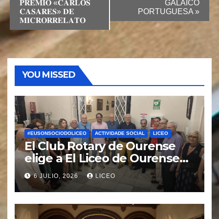
𝐏𝐑𝐄𝐌𝐈𝐎 «𝐂𝐀𝐑𝐋𝐎𝐒
GALAICO
𝐂𝐀𝐒𝐀𝐑𝐄𝐒» 𝐃𝐄
PORTUGUESA
»
𝐌𝐈𝐂𝐑𝐎𝐑𝐑𝐄𝐋𝐀𝐓𝐎
YOU MISSED
#EUSONSOCIODOLICEO
ACTIVIDADE SOCIAL
LICEO
El Club Rotary de Ourense
elige a El Liceo de Ourense
para la puesta en marcha del
6 JULIO, 2026
LICEO
proyecto “Ciudad Cardio
Protegida”.