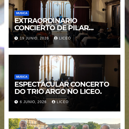
MUSICA
EXTRAORDINARIO
CONCIERTO DE PILAR
MORÁGUEZ e ARABEL
19 JUNIO, 2026
LICEO
MORÁGUEZ
MUSICA
ESPECTACULAR CONCERTO
DO TRIO ARGO NO LICEO.
6 JUNIO, 2026
LICEO