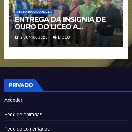
#EUSONSOCIODOLICEO
ENTREGA DA INSIGNIA DE
OURO DO LICEO A
FRANCISCO NOVOA
2 JUNIO, 2026
LICEO
RODRIGUEZ
PRIVADO
Acceder
Feed de entradas
Feed de comentarios