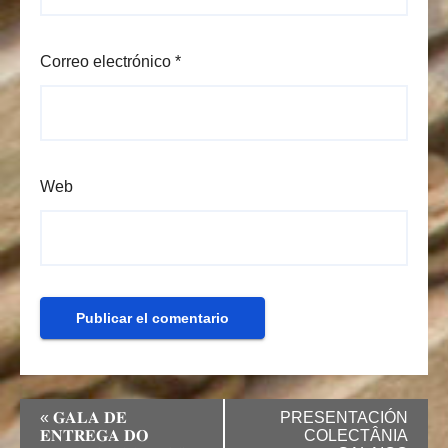
Correo electrónico
*
Web
«
𝐆𝐀𝐋𝐀 𝐃𝐄
PRESENTACIÓN
𝐄𝐍𝐓𝐑𝐄𝐆𝐀 𝐃𝐎
COLECTÂNIA