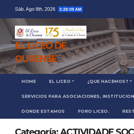
Saltar
Sáb. Ago 8th, 2026
3:28:10 AM
al
contenido
EL LICEO DE
OURENSE
HOME
EL LICEO
¿QUE HACEMOS?
SERVICIOS PARA ASOCIACIONES, INSTITUCIO
DONDE ESTAMOS
FORO LICEO.
RES
Categoría:
ACTIVIDADE SOC