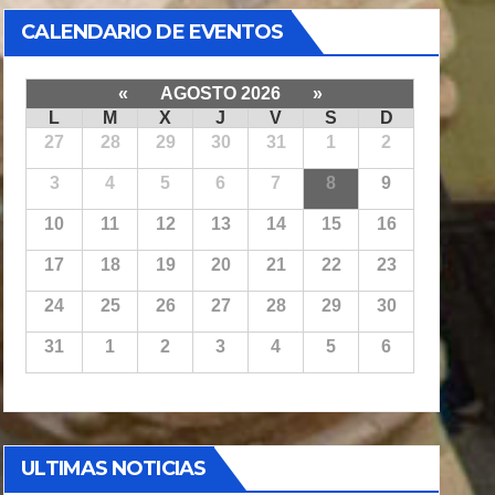
CALENDARIO DE EVENTOS
«
AGOSTO 2026
»
L
M
X
J
V
S
D
27
28
29
30
31
1
2
3
4
5
6
7
8
9
10
11
12
13
14
15
16
17
18
19
20
21
22
23
24
25
26
27
28
29
30
31
1
2
3
4
5
6
ULTIMAS NOTICIAS