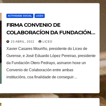
ACTIVIDADE SOCIAL
LICEO
FIRMA CONVENIO DE
COLABORACÍON DA FUNDACIÓN
OTERO PEDRAYO E O LICEO DE
23 ABRIL, 2022
LICEO
OURENSE-
Xavier Casares Mouriño, presidente do Liceo de
Ourense, e José Eduardo López Pereirao, presidente
da Fundación Otero Pedrayo, asinaron hoxe un
Convenio de Colaboración entre ambas
institucións, coa finalidade de conseguir…