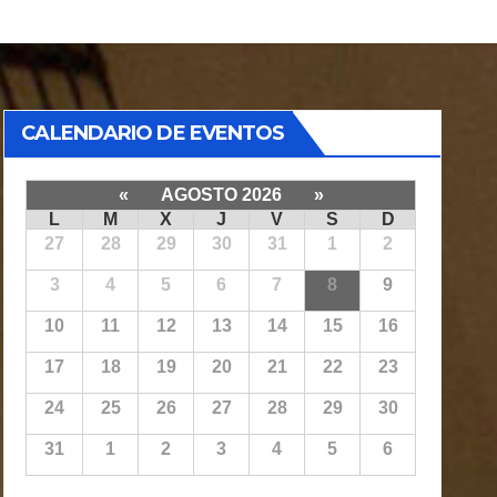
CALENDARIO DE EVENTOS
«
AGOSTO 2026
»
L
M
X
J
V
S
D
27
28
29
30
31
1
2
3
4
5
6
7
8
9
10
11
12
13
14
15
16
17
18
19
20
21
22
23
24
25
26
27
28
29
30
31
1
2
3
4
5
6